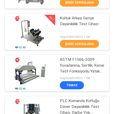
ŞIMDI SORGULAMA
KALITE
HOT
Koltuk Arkası Geriye
KONTROL
70
Dayanıklılık Test Cihazı
İki Merdaneli
BIZE
negotiable MOQ:1 Set
Değirmen
ULAŞIN
ŞIMDI SORGULAMA
HABERLER
ASTM F1566-2009
Yuvarlanma, Sertlik, Kenar
Test Fonksiyonlu Yatak
BIR
90
Ester
negotiable MOQ:1 Set
TEKLIF
Üniversal test
TEMAS
ISTEĞI
makinesi
PLC Kumanda Koltuğu
Döner Dayanıklılık Test
VR
Cihazı, Darbe Yok,