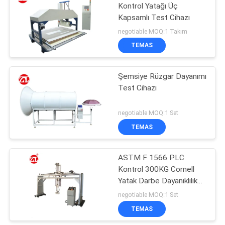
Kontrol Yatağı Üç
Kapsamlı Test Cihazı
106
negotiable MOQ:1 Takım
Metal Dedektör
TEMAS
Makinesi
Şemsiye Rüzgar Dayanımı
Test Cihazı
negotiable MOQ:1 Set
TEMAS
208
ASTM F 1566 PLC
çevre test odası
Kontrol 300KG Cornell
Yatak Darbe Dayanıklılık
Test Cihazı
negotiable MOQ:1 Set
TEMAS