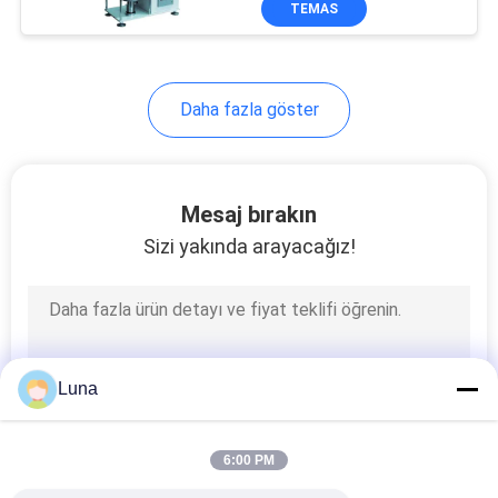
TEMAS
131
Tekstil Test
Makinası
Daha fazla göster
Mesaj bırakın
Sizi yakında arayacağız!
91
Kablo Test Makinası
Luna
6:00 PM
94