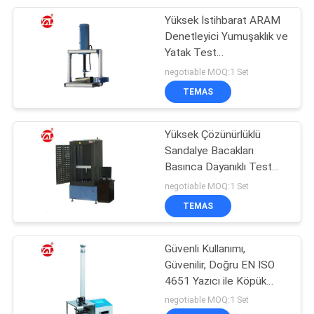
Yüksek İstihbarat ARAM
105
Denetleyici Yumuşaklık ve
Ambalaj test
Yatak Test
Cihazı&#39;nın Sertliği
negotiable MOQ:1 Set
cihazları
TEMAS
Yüksek Çözünürlüklü
Sandalye Bacakları
Basınca Dayanıklı Test
51
Cihazı, Servo Motor
negotiable MOQ:1 Set
Kontrolü
TEMAS
Kask Test Makinası
Güvenli Kullanımı,
Güvenilir, Doğru EN ISO
4651 Yazıcı ile Köpük
Ribaund Test Cihazı
negotiable MOQ:1 Set