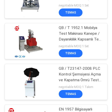
SHOW
Gerçekten Simüle Edin
negotiable MOQ:1 Set
TEMAS
32
SITE
QB / T 1952.1 Mobilya
HARITASI
Banbury Mikser
Test Makinası Kanepe /
Dayanıklılık Kapsamlı Test
PRIVACY
250N Kolçak Yükleme
negotiable MOQ:1 Set
Gücü
POLICY
TEMAS
GB / T23147-2008 PLC
33
Kontrol Şemsiyesi Açma
ve Kapatma Ömrü Test
Çekme Test Cihazı
Cihazı
negotiable MOQ:1 Takım
TEMAS
EN 1957 Bilgisayarlı