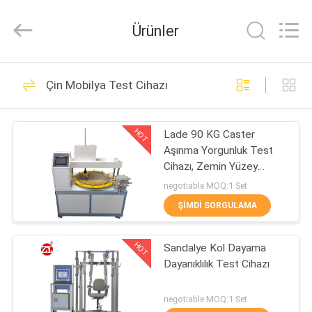
Zhongli
Instrument
Technology
Ürünler
Co.,
Ltd..
All
Rights
EV
Reserved.
268
Çin Mobilya Test Cihazı
Lastik test makinesi
ÜRÜN:%
HOT
Lade 90 KG Caster
S
Aşınma Yorgunluk Test
Cihazı, Zemin Yüzey
VİDEOLAR
Caster Yöntemi Test
negotiable MOQ:1 Set
Cihazı
ŞIMDI SORGULAMA
43
HAKKIMIZDA
Vulkanizasyon Pres
HOT
Sandalye Kol Dayama
Dayanıklılık Test Cihazı
FABRIKA
Makinası
TURU
negotiable MOQ:1 Set