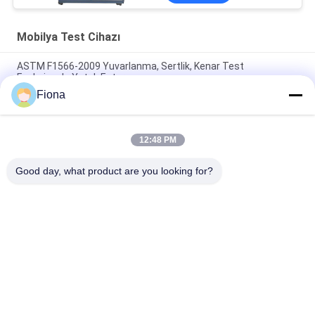
Mobilya Test Cihazı
ASTM F1566-2009 Yuvarlanma, Sertlik, Kenar Test
Fonksiyonlu Yatak Ester
Fiona
PLC Kumanda Koltuğu Döner Dayanıklılık Test Cihazı, Darbe
Yok, Gerçekten Simüle Edin
12:48 PM
QB / T 1952.1 Mobilya Test Makinası Kanepe / Dayanıklılık
Kapsamlı Test 250N Kolçak Yükleme Gücü
Good day, what product are you looking for?
Popüler Kategoriler
Tüm
Vulkanizasyon Pres 
Lastik Test Makinesi
Makinası
İki Merdaneli 
Üniversal Test 
Değirmen
Makinesi