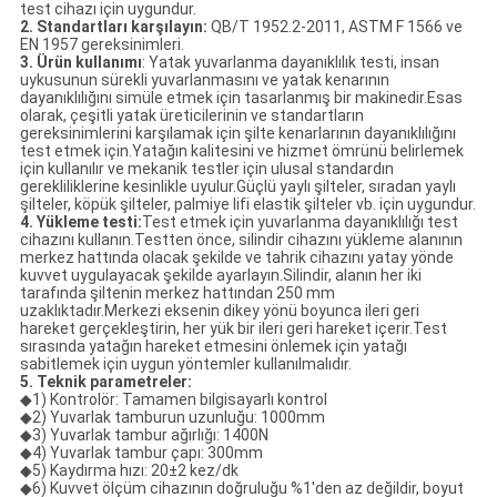
test cihazı için uygundur.
2.
Standartları karşılayın:
QB/T 1952.2-2011, ASTM F 1566 ve
EN 1957 gereksinimleri.
3. Ürün kullanımı
: Yatak yuvarlanma dayanıklılık testi, insan
uykusunun sürekli yuvarlanmasını ve yatak kenarının
dayanıklılığını simüle etmek için tasarlanmış bir makinedir.Esas
olarak, çeşitli yatak üreticilerinin ve standartların
gereksinimlerini karşılamak için şilte kenarlarının dayanıklılığını
test etmek için.Yatağın kalitesini ve hizmet ömrünü belirlemek
için kullanılır ve mekanik testler için ulusal standardın
gerekliliklerine kesinlikle uyulur.Güçlü yaylı şilteler, sıradan yaylı
şilteler, köpük şilteler, palmiye lifi elastik şilteler vb. için uygundur.
4. Yükleme testi:
Test etmek için yuvarlanma dayanıklılığı test
cihazını kullanın.Testten önce, silindir cihazını yükleme alanının
merkez hattında olacak şekilde ve tahrik cihazını yatay yönde
kuvvet uygulayacak şekilde ayarlayın.Silindir, alanın her iki
tarafında şiltenin merkez hattından 250 mm
uzaklıktadır.Merkezi eksenin dikey yönü boyunca ileri geri
hareket gerçekleştirin, her yük bir ileri geri hareket içerir.Test
sırasında yatağın hareket etmesini önlemek için yatağı
sabitlemek için uygun yöntemler kullanılmalıdır.
5. Teknik parametreler:
◆1) Kontrolör: Tamamen bilgisayarlı kontrol
◆2) Yuvarlak tamburun uzunluğu: 1000mm
◆3) Yuvarlak tambur ağırlığı: 1400N
◆4) Yuvarlak tambur çapı: 300mm
◆5) Kaydırma hızı: 20±2 kez/dk
◆6) Kuvvet ölçüm cihazının doğruluğu %1'den az değildir, boyut