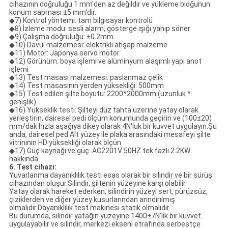
cihazının doğruluğu 1 mm'den az değildir ve yükleme bloğunun
konum sapması ±5 mm'dir.
◆7) Kontrol yöntemi: tam bilgisayar kontrolü
◆8) İzleme modu: sesli alarm, gösterge ışığı yanıp söner
◆9) Çalışma doğruluğu: ±0.2mm
◆10) Davul malzemesi: elektrikli ahşap malzeme
◆11) Motor: Japonya servo motor
◆12) Görünüm: boya işlemi ve alüminyum alaşımlı yapı anot
işlemi
◆13) Test masası malzemesi: paslanmaz çelik
◆14) Test masasının yerden yüksekliği: 500mm
◆15) Test edilen şilte boyutu: 2200*2000mm (uzunluk *
genişlik)
◆16) Yükseklik testi: Şilteyi düz tahta üzerine yatay olarak
yerleştirin, dairesel pedi ölçüm konumunda geçirin ve (100±20)
mm/dak hızla aşağıya dikey olarak 4N'luk bir kuvvet uygulayın.Şu
anda, dairesel ped Alt yüzey ile plaka arasındaki mesafeyi şilte
vitrininin HD yüksekliği olarak ölçün
◆17) Güç kaynağı ve güç: AC2201V 50HZ tek fazlı.2.2KW
hakkında
6. Test cihazı:
Yuvarlanma dayanıklılık testi esas olarak bir silindir ve bir sürüş
cihazından oluşur.Silindir, şiltenin yüzeyine karşı olabilir.
Yatay olarak hareket ederken, silindirin yüzeyi sert, pürüzsüz,
çiziklerden ve diğer yüzey kusurlarından arındırılmış
olmalıdır.Dayanıklılık test makinesi statik olmalıdır
Bu durumda, silindir yatağın yüzeyine 1400±7N'lik bir kuvvet
uygulayabilir ve silindir, merkezi ekseni etrafında serbestçe