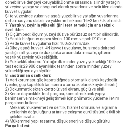
dönebilir ve dengeyi koruyabilir.Dönme sırasında, silindir yatağın
yüzeyine yapışır ve döngüsel olarak yuvarlanır ve belirtilen alanda
kuvvet uygular.
Şilte yüzeyinde yukarı ve aşağı yüzebilir ve yatağın yuvarlanma
deformasyonu olabilir ve yükleme frekansı 16±2 kez/dk olmalıdır.
7. Yastık yüzeyinin yüksekliğini test etmek için ana teknik
özellikler:
1) Ölçüm pedi: ölçüm yüzeyi düz ve pürüzsüz sert bir silindirdir.
2) Yastık bloğunun çapını ölçün: 100 mm ve pah R10'dur.
3) Pede kuvvet uygulama hızı: 100±20mm/dak.
4) Dikey aşağı kuvvet: 4N kuvvet uygulayın, bu sırada dairesel
yastığın alt yüzeyi ile düz plaka arasındaki mesafe, şiltenin
yastık yüzeyinin yüksekliğidir.
5) Yükseklik ölçümü: Yatağın ilk minder yüzey yüksekliği 100 kez
test edilir.29.900 dayanıklılık testinden sonra minder yüzey
yüksekliği ayrı ayrı ölçülür.
8. Enstrüman özellikleri:
1) Veri koruması: güç kapatıldığında otomatik olarak kaydedilir
(veriler, güç kapatıldıktan sonra otomatik olarak kaydedilebilir).
2) Dokunmatik ekran kontrolü: veri ekranı, güçlü ve akıllı.
3) Kenar dayanıklılık test parçası, konsol mekanik yapıyı
benimser ve makineyi geliştirmek için pnömatik yükleme iletim
parçalarını kullanır.
Mekanik mukavemet ve sertlik, hizmet ömrünü ve algılama
verilerinin doğruluğunu artırır ve çalışma gürültüsünü etkili bir
şekilde azaltır.
4) Mükemmel yapı tasarımı, düşük enerji ve düşük gürültü.
Parça listesi: