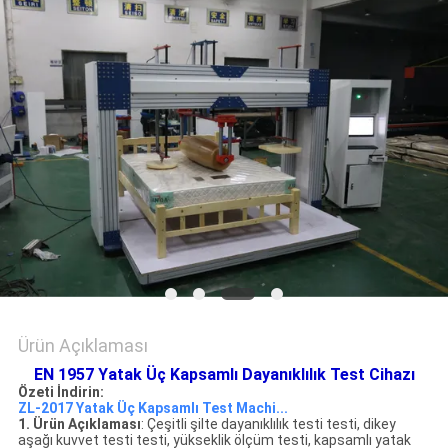
SHOW
SITEMAP
PRIVACY
POLICY
Ürün Açıklaması
EN 1957 Yatak Üç Kapsamlı Dayanıklılık Test Cihazı
Özeti İndirin:
ZL-2017 Yatak Üç Kapsamlı Test Machi...
1
.
Ürün Açıklaması
: Çeşitli şilte dayanıklılık testi testi, dikey
aşağı kuvvet testi testi, yükseklik ölçüm testi, kapsamlı yatak