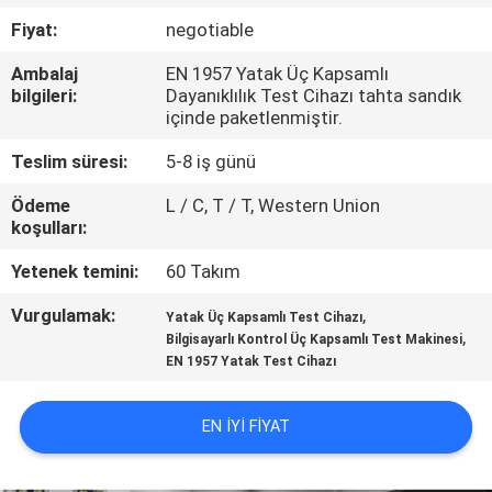
Fiyat:
negotiable
KALITE
Ambalaj
EN 1957 Yatak Üç Kapsamlı
KONTROL
bilgileri:
Dayanıklılık Test Cihazı tahta sandık
içinde paketlenmiştir.
BIZE
Teslim süresi:
5-8 iş günü
ULAŞIN
Ödeme
L / C, T / T, Western Union
koşulları:
HABERLER
Yetenek temini:
60 Takım
Vurgulamak:
,
Yatak Üç Kapsamlı Test Cihazı
BIR
,
Bilgisayarlı Kontrol Üç Kapsamlı Test Makinesi
EN 1957 Yatak Test Cihazı
TEKLIF
ISTEĞI
EN IYI FIYAT
VR