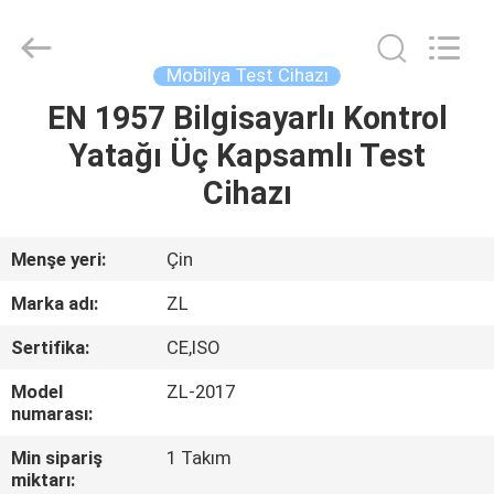
Zhongli
Instrument
Technology
Co.,
Ltd..
Mobilya Test Cihazı
All
Rights
EN 1957 Bilgisayarlı Kontrol
EV
Reserved.
Yatağı Üç Kapsamlı Test
ÜRÜN:%
Cihazı
S
Menşe yeri:
Çin
VİDEOLAR
Marka adı:
ZL
Sertifika:
CE,ISO
HAKKIMIZDA
Model
ZL-2017
numarası:
FABRIKA
Min sipariş
1 Takım
TURU
miktarı: