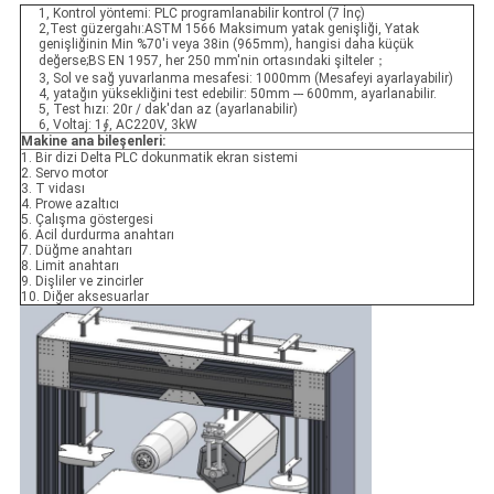
1, Kontrol yöntemi: PLC programlanabilir kontrol (7 İnç)
2,Test güzergahı:ASTM 1566 Maksimum yatak genişliği, Yatak
genişliğinin Min %70'i veya 38in (965mm), hangisi daha küçük
değerse;BS EN 1957, her 250 mm'nin ortasındaki şilteler；
3, Sol ve sağ yuvarlanma mesafesi: 1000mm (Mesafeyi ayarlayabilir)
4, yatağın yüksekliğini test edebilir: 50mm --- 600mm, ayarlanabilir.
5, Test hızı: 20r / dak'dan az (ayarlanabilir)
6, Voltaj: 1∮, AC220V, 3kW
Makine ana bileşenleri:
1. Bir dizi Delta PLC dokunmatik ekran sistemi
2. Servo motor
3. T vidası
4. Prowe azaltıcı
5. Çalışma göstergesi
6. Acil durdurma anahtarı
7. Düğme anahtarı
8. Limit anahtarı
9. Dişliler ve zincirler
10. Diğer aksesuarlar