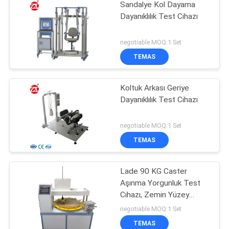
Sandalye Kol Dayama
Dayanıklılık Test Cihazı
negotiable MOQ:1 Set
TEMAS
Koltuk Arkası Geriye
Dayanıklılık Test Cihazı
negotiable MOQ:1 Set
TEMAS
Lade 90 KG Caster
Aşınma Yorgunluk Test
Cihazı, Zemin Yüzey
Caster Yöntemi Test
negotiable MOQ:1 Set
Cihazı
TEMAS