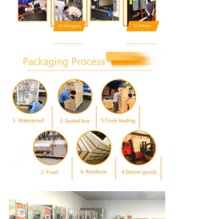
KALITE
KONTROL
BIZE
ULAŞIN
HABERLER
BIR
TEKLIF
ISTEĞI
VR