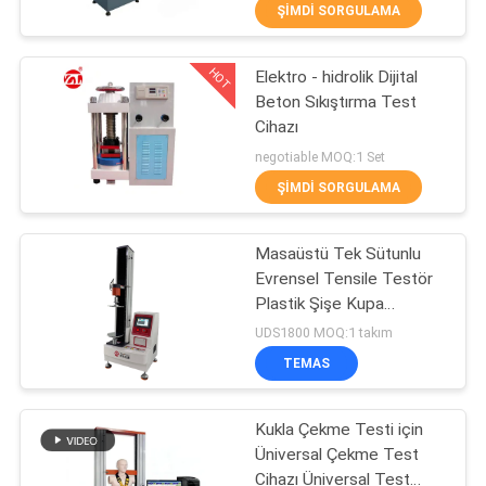
ŞIMDI SORGULAMA
KALITE
HOT
Elektro - hidrolik Dijital
KONTROL
70
Beton Sıkıştırma Test
Cihazı
İki Merdaneli
BIZE
negotiable MOQ:1 Set
Değirmen
ULAŞIN
ŞIMDI SORGULAMA
HABERLER
Masaüstü Tek Sütunlu
Evrensel Tensile Testör
Plastik Şişe Kupa
BIR
90
Sıkıştırma Test Makinesi
UDS1800 MOQ:1 takım
TEKLIF
Üniversal test
TEMAS
ISTEĞI
makinesi
Kukla Çekme Testi için
Üniversal Çekme Test
VR
Cihazı Üniversal Test