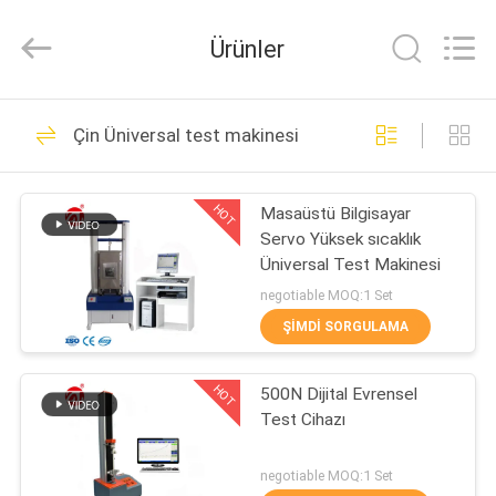
Zhongli
Instrument
Technology
Ürünler
Co.,
Ltd..
All
Rights
EV
Reserved.
268
Çin Üniversal test makinesi
Lastik test makinesi
ÜRÜN:%
HOT
Masaüstü Bilgisayar
S
Servo Yüksek sıcaklık
Üniversal Test Makinesi
VİDEOLAR
negotiable MOQ:1 Set
ŞIMDI SORGULAMA
43
HAKKIMIZDA
Vulkanizasyon Pres
HOT
500N Dijital Evrensel
Test Cihazı
FABRIKA
Makinası
TURU
negotiable MOQ:1 Set