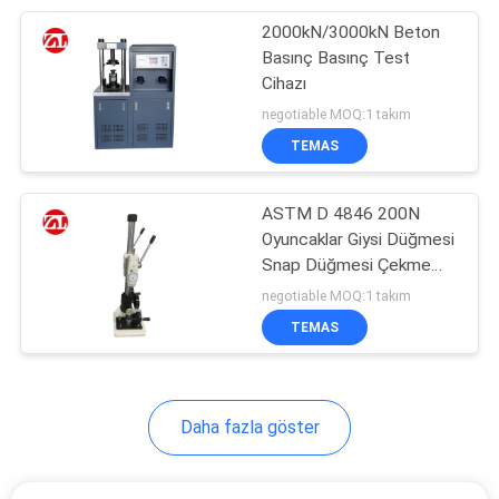
2000kN/3000kN Beton
105
Basınç Basınç Test
Ambalaj test
Cihazı
negotiable MOQ:1 takım
cihazları
TEMAS
ASTM D 4846 200N
Oyuncaklar Giysi Düğmesi
Snap Düğmesi Çekme
51
Çekme Test Cihazı
negotiable MOQ:1 takım
TEMAS
Kask Test Makinası
Daha fazla göster