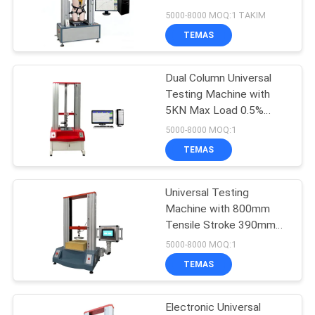
SHOW
Makinesi
5000-8000 MOQ:1 TAKIM
TEMAS
32
SITE
Dual Column Universal
HARITASI
Banbury Mikser
Testing Machine with
5KN Max Load 0.5%
PRIVACY
Accuracy and 380mm
5000-8000 MOQ:1
Testing Width
POLICY
TEMAS
Universal Testing
33
Machine with 800mm
Tensile Stroke 390mm
Çekme Test Cihazı
Testing Width and Two-
5000-8000 MOQ:1
Year Warranty for Foam
TEMAS
IFD Hardness Testing
Electronic Universal