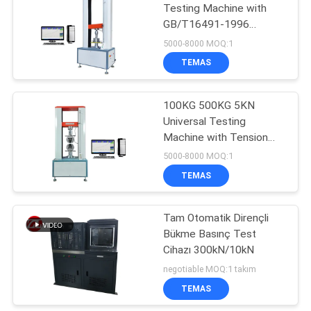
Testing Machine with
GB/T16491-1996
106
Standard Customizable
5000-8000 MOQ:1
Max Load and High
Metal Dedektör
TEMAS
Accuracy
Makinesi
100KG 500KG 5KN
Universal Testing
Machine with Tension
Compression Peel
5000-8000 MOQ:1
Strength and
TEMAS
208
Customizable Load
Capacity
Tam Otomatik Dirençli
çevre test odası
Bükme Basınç Test
Cihazı 300kN/10kN
negotiable MOQ:1 takım
TEMAS