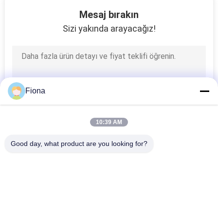
131
Mesaj bırakın
Tekstil Test
Sizi yakında arayacağız!
Makinası
Fiona
91
10:39 AM
Kablo Test Makinası
Good day, what product are you looking for?
Popüler Kategoriler
Tüm
Vulkanizasyon Pres 
Lastik Test Makinesi
Makinası
94