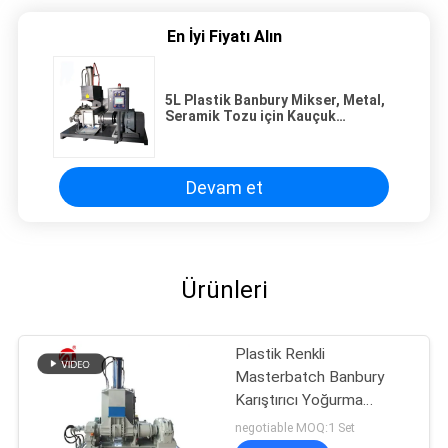
En İyi Fiyatı Alın
5L Plastik Banbury Mikser, Metal,
Seramik Tozu için Kauçuk
Laboratuar Ekipmanları
Devam et
Ürünleri
Plastik Renkli
Masterbatch Banbury
Karıştırıcı Yoğurma
Kauçuk Test Cihazı
negotiable MOQ:1 Set