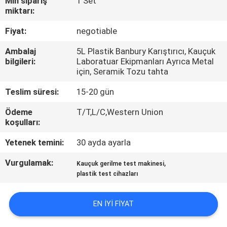
Min sipariş
1 Set
miktarı:
KALITE
Fiyat:
negotiable
KONTROL
Ambalaj
5L Plastik Banbury Karıştırıcı, Kauçuk
bilgileri:
Laboratuar Ekipmanları Ayrıca Metal
BIZE
için, Seramik Tozu tahta
ULAŞIN
Teslim süresi:
15-20 gün
Ödeme
T/T,L/C,Western Union
HABERLER
koşulları:
Yetenek temini:
30 ayda ayarla
BIR
Vurgulamak:
,
Kauçuk gerilme test makinesi
TEKLIF
plastik test cihazları
ISTEĞI
EN IYI FIYAT
VR