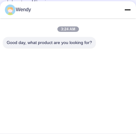
Laboratuvar Mikseri
Wendy
Verimli 1L Laboratuvar Dağıtma Yoğurma Makinesi / Banbury
Mikseri Çevre Dostu
3:24 AM
3 L Lab Yüksek Çıkışlı Dispersiyon Yoğurma / Banbury Mikser
Yeniden Yüklemesi ve Temizlemesi Kolay
Good day, what product are you looking for?
Popüler Kategoriler
Tüm
Vulkanizasyon Pres 
Lastik Test Makinesi
Makinası
İki Merdaneli 
Üniversal Test 
Değirmen
Makinesi
Banbury Mikser
Çekme Test Cihazı
Metal Dedektör 
Çevre Test Odası
Makinesi