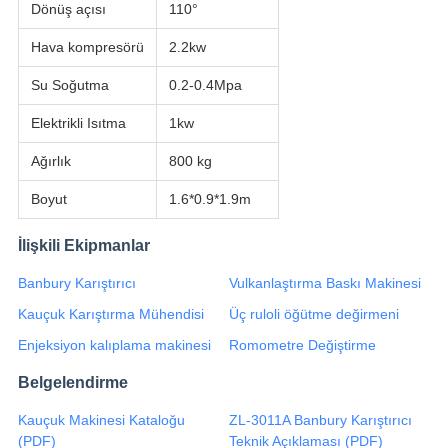
Dönüş açısı
110°
Hava kompresörü
2.2kw
Su Soğutma
0.2-0.4Mpa
Elektrikli Isıtma
1kw
Ağırlık
800 kg
Boyut
1.6*0.9*1.9m
İlişkili Ekipmanlar
Banbury Karıştırıcı
Vulkanlaştırma Baskı Makinesi
Kauçuk Karıştırma Mühendisi
Üç ruloli öğütme değirmeni
Enjeksiyon kalıplama makinesi
Romometre Değiştirme
Belgelendirme
Kauçuk Makinesi Kataloğu
ZL-3011A Banbury Karıştırıcı
(PDF)
Teknik Açıklaması (PDF)