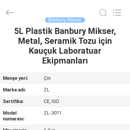
Zhongli
Instrument
Technology
Co.,
Ltd..
Banbury Mikser
All
Rights
5L Plastik Banbury Mikser,
EV
Reserved.
Metal, Seramik Tozu için
ÜRÜN:%
Kauçuk Laboratuar
S
Ekipmanları
VİDEOLAR
Menşe yeri:
Çin
Marka adı:
ZL
HAKKIMIZDA
Sertifika:
CE, ISO
FABRIKA
Model
ZL-3011
numarası:
TURU