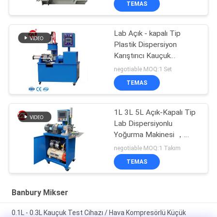
TEMAS
Lab Açık - kapalı Tip
Plastik Dispersiyon
Karıştırıcı Kauçuk
Yoğurma Makinesi
negotiable MOQ:1 Set
TEMAS
1L 3L 5L Açık-Kapalı Tip
Lab Dispersiyonlu
Yoğurma Makinesi ，
Banbury Karıştırıcı
negotiable MOQ:1 Takım
TEMAS
Banbury Mikser
0.1L - 0.3L Kauçuk Test Cihazı / Hava Kompresörlü Küçük