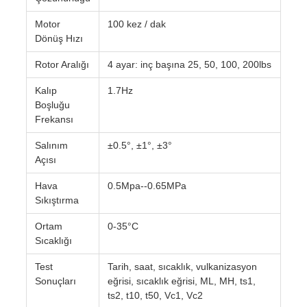
Motor
100 kez / dak
Dönüş Hızı
Rotor Aralığı
4 ayar: inç başına 25, 50, 100, 200lbs
Kalıp
1.7Hz
Boşluğu
Frekansı
Salınım
±0.5°, ±1°, ±3°
Açısı
Hava
0.5Mpa--0.65MPa
Sıkıştırma
Ortam
0-35°C
Sıcaklığı
Test
Tarih, saat, sıcaklık, vulkanizasyon
Sonuçları
eğrisi, sıcaklık eğrisi, ML, MH, ts1,
ts2, t10, t50, Vc1, Vc2