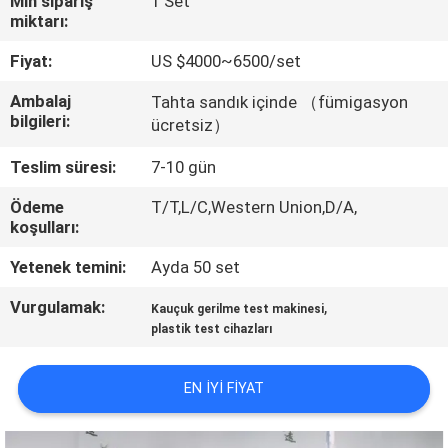
Min sipariş
1 Set
miktarı:
KALITE
Fiyat:
US $4000~6500/set
KONTROL
Ambalaj
Tahta sandık içinde （fümigasyon
bilgileri:
ücretsiz）
BIZE
Teslim süresi:
7-10 gün
ULAŞIN
Ödeme
T/T,L/C,Western Union,D/A,
koşulları:
HABERLER
Yetenek temini:
Ayda 50 set
BIR
Vurgulamak:
,
Kauçuk gerilme test makinesi
plastik test cihazları
TEKLIF
ISTEĞI
EN IYI FIYAT
VR