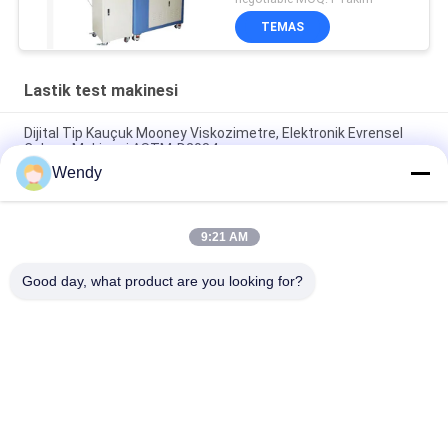
TEMAS
Lastik test makinesi
Dijital Tip Kauçuk Mooney Viskozimetre, Elektronik Evrensel
Çekme Makinesi ASTM-D2084
Wendy
Lab Rotor Olmadan Kullanılan Tek Chip Kontrol Reometre
Kauçuk Test Cihazı
9:21 AM
Kauçuk Plastik İçin IS0 180 Elektronik Charpy Darbe Mekanik
Test Cihazı
Good day, what product are you looking for?
Popüler Kategoriler
Tüm
Vulkanizasyon Pres 
Lastik Test Makinesi
Makinası
İki Merdaneli 
Üniversal Test 