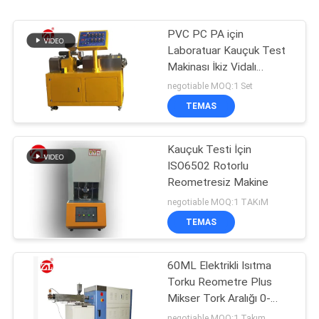
PVC PC PA için
Laboratuar Kauçuk Test
Makinası İkiz Vidalı
Kauçuk Ekstrüzyon
negotiable MOQ:1 Set
Makinesi
TEMAS
Kauçuk Testi İçin
ISO6502 Rotorlu
Reometresiz Makine
negotiable MOQ:1 TAKıM
TEMAS
60ML Elektrikli Isıtma
Torku Reometre Plus
Mikser Tork Aralığı 0-
300Nm
negotiable MOQ:1 Takım