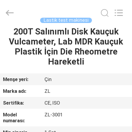
Zhongli
Instrument
Technology
Co.,
Ltd..
Lastik test makinesi
All
Rights
200T Salınımlı Disk Kauçuk
EV
Reserved.
Vulcameter, Lab MDR Kauçuk
ÜRÜN:%
Plastik İçin Die Rheometre
S
Hareketli
VİDEOLAR
Menşe yeri:
Çin
Marka adı:
ZL
HAKKIMIZDA
Sertifika:
CE, ISO
FABRIKA
Model
ZL-3001
numarası:
TURU