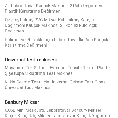
SHOW
ZL Laboratuvar Kauçuk Makinesi 2 Rulo Değirmen
Plastik Karıştırma Değirmeni
Özelleştirilmiş PVC Mikser Kullanılmış Karışım
SITE
Değirmeni Kauçuk Makinesi Silikon İki Rulo Açık
HARITASI
Değirmen
Polimer ve Plastikler için Laboratuvar İki Rulo Kauçuk
Karıştırma Değirmeni
PRIVACY
POLICY
Üniversal test makinesi
Masaüstü Tek Sütunlu Evrensel Tensile Testör Plastik
Şişe Kupa Sıkıştırma Test Makinesi
Kukla Çekme Testi için Üniversal Çekme Test Cihazı
Üniversal Test Makinesi
Banbury Mikser
0.05L Mini Masaüstü Laboratuvar Banbury Mikseri
Küçük Kauçuk İç Mikser Laboratuvar Kauçuk Yoğurma