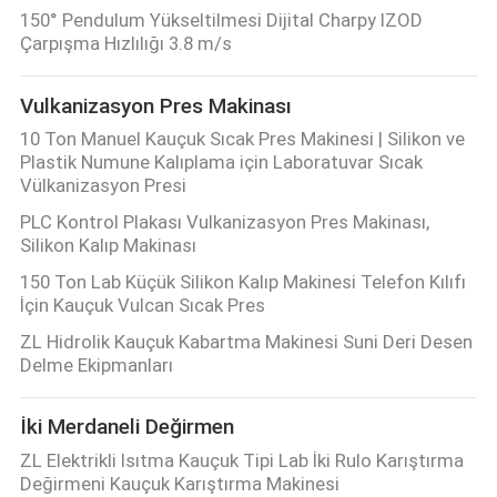
150° Pendulum Yükseltilmesi Dijital Charpy IZOD
KALITE
Çarpışma Hızlılığı 3.8 m/s
KONTROL
Vulkanizasyon Pres Makinası
10 Ton Manuel Kauçuk Sıcak Pres Makinesi | Silikon ve
BIZE
Plastik Numune Kalıplama için Laboratuvar Sıcak
Vülkanizasyon Presi
ULAŞIN
PLC Kontrol Plakası Vulkanizasyon Pres Makinası,
Silikon Kalıp Makinası
HABERLER
150 Ton Lab Küçük Silikon Kalıp Makinesi Telefon Kılıfı
İçin Kauçuk Vulcan Sıcak Pres
BIR
ZL Hidrolik Kauçuk Kabartma Makinesi Suni Deri Desen
Delme Ekipmanları
TEKLIF
ISTEĞI
İki Merdaneli Değirmen
ZL Elektrikli Isıtma Kauçuk Tipi Lab İki Rulo Karıştırma
VR
Değirmeni Kauçuk Karıştırma Makinesi