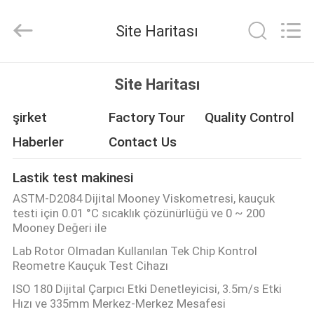
Zhongli
Instrument
Technology
Site Haritası
Co.,
Ltd..
All
Rights
EV
Reserved.
Site Haritası
ÜRÜN:%
şirket
Factory Tour
Quality Control
S
Haberler
Contact Us
Lastik test makinesi
VİDEOLAR
ASTM-D2084 Dijital Mooney Viskometresi, kauçuk
testi için 0.01 °C sıcaklık çözünürlüğü ve 0 ~ 200
HAKKIMIZDA
Mooney Değeri ile
Lab Rotor Olmadan Kullanılan Tek Chip Kontrol
Reometre Kauçuk Test Cihazı
FABRIKA
ISO 180 Dijital Çarpıcı Etki Denetleyicisi, 3.5m/s Etki
TURU
Hızı ve 335mm Merkez-Merkez Mesafesi