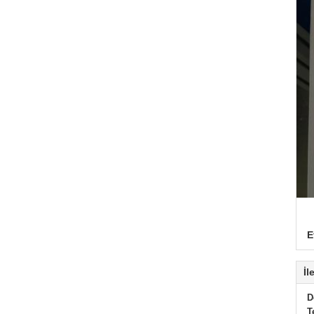
E
İl
D
T