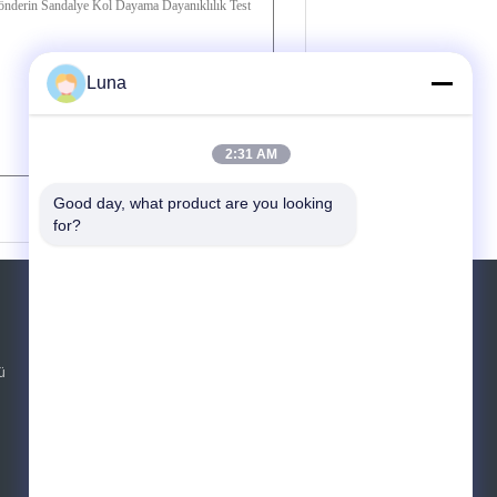
Luna
2:31 AM
(
0
/ 3000)
Good day, what product are you looking 
for?
Teklif isteği
Gönder
ü
E-Mail
Site Haritası
|
Mobil site