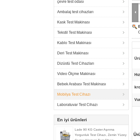
çevre test odası
Ambalaj test cihazları
Kask Test Makinası
C
Tekstil Test Makinası
Kablo Test Makinası
Deri Test Makinası
Ürü
Dizüstü Test Cihazları
Video Ölçme Makinası
Hız
Bebek Arabası Test Makinası
kr
Mobilya Test Cihazı
Vu
Laboratuvar Test Cihazı
En iyi ürünleri
Lade 90 KG Caster Aşınma
Ürü
Yorgunluk Test Cihazı, Zemin Yüzey