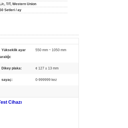
L/c, T/T, Western Union
50 Setleri / ay
Yükseklik ayar
550 mm ~ 1050 mm
aralığı:
Dikey plaka:
¢ 127 ± 13 mm
sayaç:
0-999999 kez
est Cihazı