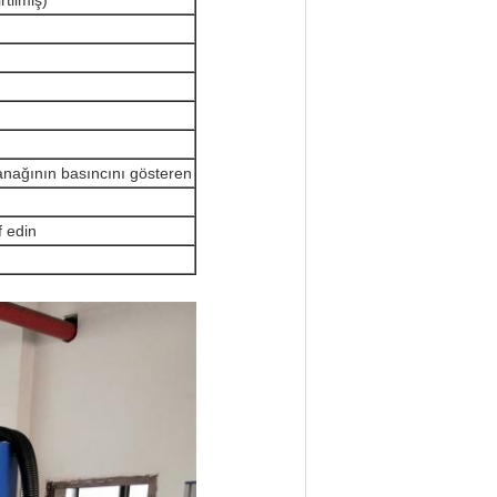
tilmiş)
yanağının basıncını gösteren
 edin