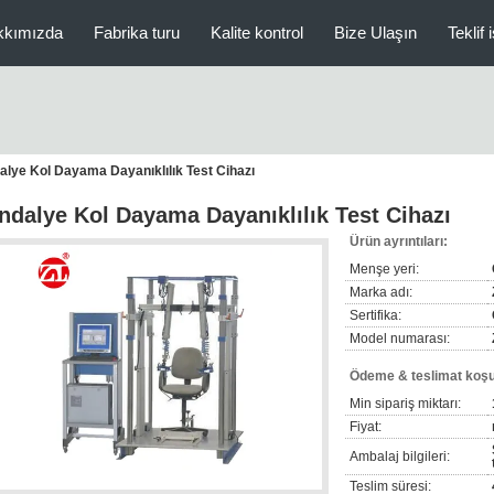
kkımızda
Fabrika turu
Kalite kontrol
Bize Ulaşın
Teklif 
alye Kol Dayama Dayanıklılık Test Cihazı
ndalye Kol Dayama Dayanıklılık Test Cihazı
Ürün ayrıntıları:
Menşe yeri:
Marka adı:
Sertifika:
Model numarası:
Ödeme & teslimat koşul
Min sipariş miktarı:
Fiyat:
Ambalaj bilgileri:
Teslim süresi: