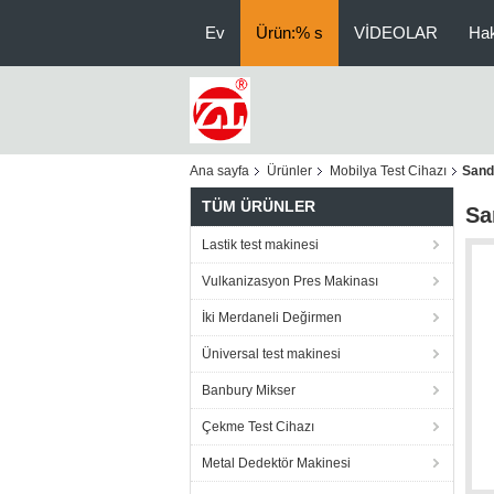
Ev
Ürün:% s
VİDEOLAR
Ha
Ana sayfa
Ürünler
Mobilya Test Cihazı
Sand
TÜM ÜRÜNLER
Sa
Lastik test makinesi
Vulkanizasyon Pres Makinası
İki Merdaneli Değirmen
Üniversal test makinesi
Banbury Mikser
Çekme Test Cihazı
Metal Dedektör Makinesi