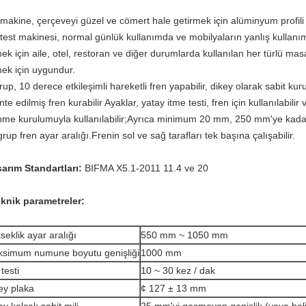
makine, çerçeveyi güzel ve cömert hale getirmek için alüminyum profili
test makinesi, normal günlük kullanımda ve mobilyaların yanlış kullanım
ek için aile, otel, restoran ve diğer durumlarda kullanılan her türlü mas
ek için uygundur.
rup, 10 derece etkileşimli hareketli fren yapabilir, dikey olarak sabit ku
te edilmiş fren kurabilir Ayaklar, yatay itme testi, fren için kullanılabili
me kurulumuyla kullanılabilir;Ayrıca minimum 20 mm, 250 mm'ye kadar
 grup fren ayar aralığı.Frenin sol ve sağ tarafları tek başına çalışabilir.
arım Standartları:
BIFMA X5.1-2011 11.4 ve 20
eknik
parametreler:
seklik ayar aralığı
550 mm ~ 1050 mm
simum numune boyutu genişliği
1000 mm
testi
10 ~ 30 kez / dak
ey plaka
¢ 127 ± 13 mm