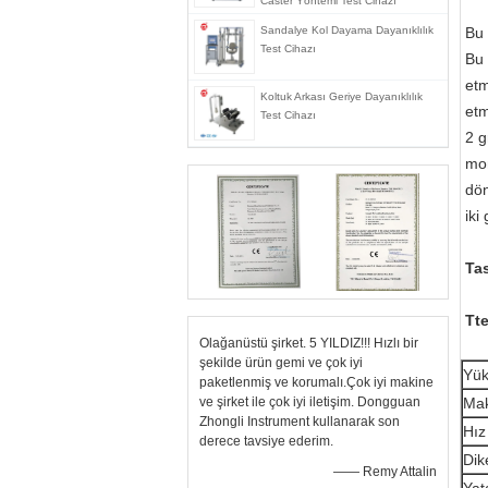
Caster Yöntemi Test Cihazı
Sandalye Kol Dayama Dayanıklılık
Bu 
Test Cihazı
Bu 
etm
Koltuk Arkası Geriye Dayanıklılık
etm
Test Cihazı
2 g
mon
dön
iki
Tas
T
t
Olağanüstü şirket. 5 YILDIZ!!! Hızlı bir
şekilde ürün gemi ve çok iyi
Yük
paketlenmiş ve korumalı.Çok iyi makine
ve şirket ile çok iyi iletişim. Dongguan
Mak
Zhongli Instrument kullanarak son
Hız 
derece tavsiye ederim.
Dik
—— Remy Attalin