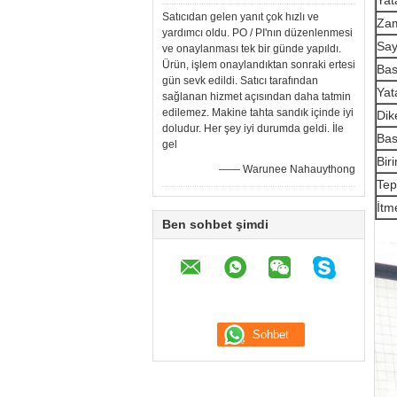
Yat
Satıcıdan gelen yanıt çok hızlı ve
Zam
yardımcı oldu. PO / PI'nın düzenlenmesi
Sa
ve onaylanması tek bir günde yapıldı.
Ürün, işlem onaylandıktan sonraki ertesi
Bas
gün sevk edildi. Satıcı tarafından
Yat
sağlanan hizmet açısından daha tatmin
edilemez. Makine tahta sandık içinde iyi
Dik
doludur. Her şey iyi durumda geldi. İle
Bas
gel
Bir
—— Warunee Nahauythong
Tep
İtm
Ben sohbet şimdi