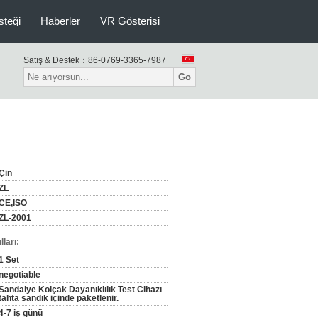
isteği
Haberler
VR Gösterisi
Satış & Destek：
86-0769-3365-7987
Go
Çin
ZL
CE,ISO
ZL-2001
ları:
1 Set
negotiable
Sandalye Kolçak Dayanıklılık Test Cihazı
tahta sandık içinde paketlenir.
4-7 iş günü