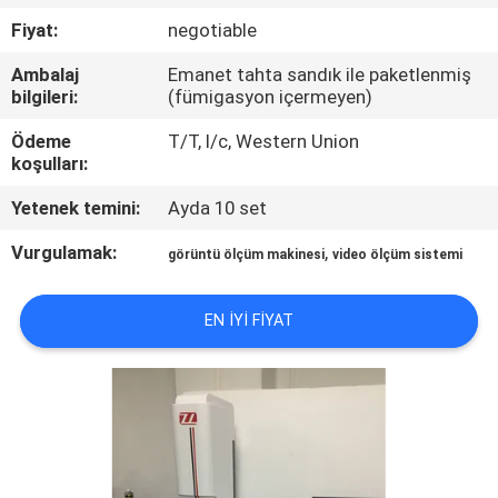
Fiyat:
negotiable
KALITE
Ambalaj
Emanet tahta sandık ile paketlenmiş
KONTROL
bilgileri:
(fümigasyon içermeyen)
Ödeme
T/T, l/c, Western Union
BIZE
koşulları:
ULAŞIN
Yetenek temini:
Ayda 10 set
Vurgulamak:
,
görüntü ölçüm makinesi
video ölçüm sistemi
HABERLER
EN IYI FIYAT
BIR
TEKLIF
ISTEĞI
VR