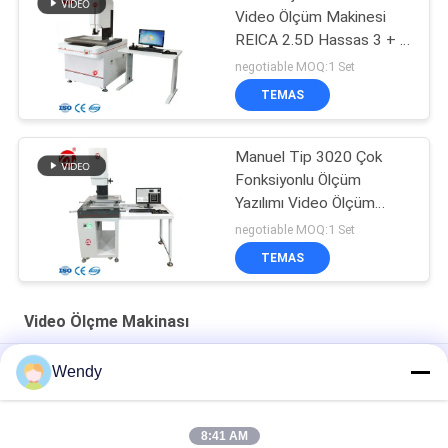
Video Ölçüm Makinesi
REICA 2.5D Hassas 3 + L
/ 75 Mikron
negotiable MOQ:1 Set
TEMAS
Manuel Tip 3020 Çok
Fonksiyonlu Ölçüm
Yazılımı Video Ölçüm
Sistemi
negotiable MOQ:1 Set
TEMAS
Video Ölçme Makinası
220V Servo Motor Portal Görüntü Ölçüm Cihazı
Wendy
3D Manuel Video Ölçme Makinesi Renkli CCD Kamera / Optik
Ölçüm Sistemi
8:41 AM