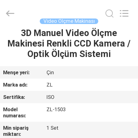
Zhongli
Instrument
Technology
Co.,
Ltd..
Video Ölçme Makinası
All
Rights
3D Manuel Video Ölçme
EV
Reserved.
Makinesi Renkli CCD Kamera /
ÜRÜN:%
Optik Ölçüm Sistemi
S
Menşe yeri:
Çin
VİDEOLAR
Marka adı:
ZL
Sertifika:
ISO
HAKKIMIZDA
Model
ZL-1503
numarası:
FABRIKA
Min sipariş
1 Set
TURU
miktarı: