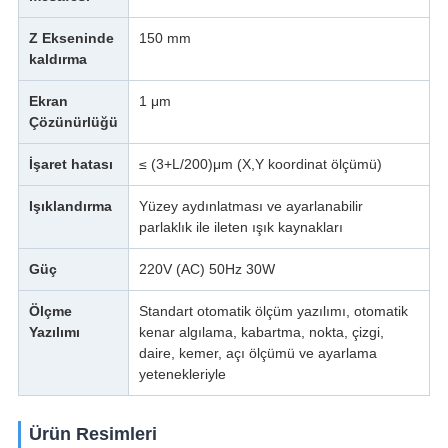
Z Ekseninde
150 mm
kaldırma
Ekran
1 μm
Çözünürlüğü
İşaret hatası
≤ (3+L/200)μm (X,Y koordinat ölçümü)
Işıklandırma
Yüzey aydınlatması ve ayarlanabilir
parlaklık ile ileten ışık kaynakları
Güç
220V (AC) 50Hz 30W
Ölçme
Standart otomatik ölçüm yazılımı, otomatik
Yazılımı
kenar algılama, kabartma, nokta, çizgi,
daire, kemer, açı ölçümü ve ayarlama
yetenekleriyle
Ürün Resimleri