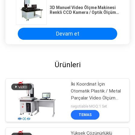
3D Manuel Video Ölçme Makinesi
Renkli CCD Kamera / Optik Ölçüm
Sistemi
Devam et
Ürünleri
İki Koordinat İçin
Otomatik Plastik / Metal
Parçalar Video Ölçüm
Makinesi
negotiable MOQ:1 Set
TEMAS
Yüksek Çözünürlüklü