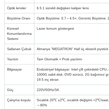
Optik lensler
6.5:1 sürekli değişken kaliper lens
Büyütme Oranı
Optik Büyütme: 0.7～4.5×; Görüntü Büyütme:
Küresel
Lazer konum göstergesi
Konumlandırma
Sistemi
Sallanan Çubuk
Almanya "MEGATRON" Hall üç eksenli joystick
Yazılım
Tam Otomatik + Prob yazılımı
Bilgisayar
Endüstriyel bilgisayar: Intel çift çekirdekli CPU,
1000G sabit disk, DVD sürücü, 2G bağımsız graf
19.5 inç ekran
Güç
220V/50Hz/3A
Çalışma koşulu
Sıcaklık 20℃ ±2℃, sıcaklık değişimi <2℃/saa
～80%