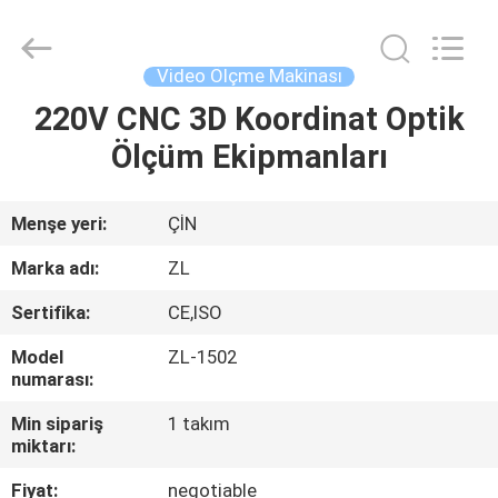
Zhongli
Instrument
Technology
Co.,
Ltd..
Video Ölçme Makinası
All
Rights
220V CNC 3D Koordinat Optik
EV
Reserved.
Ölçüm Ekipmanları
ÜRÜN:%
S
Menşe yeri:
ÇİN
Marka adı:
ZL
VİDEOLAR
Sertifika:
CE,ISO
Model
ZL-1502
HAKKIMIZDA
numarası:
Min sipariş
1 takım
FABRIKA
miktarı:
TURU
Fiyat:
negotiable