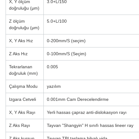
X, Y ölçüm
3.0+L/150
doğruluğu (μm)
Z ölçüm
5.0+L/100
doğruluğu (μm)
X, Y Aks Hız
0-200mm/S (seçim)
Z Aks Hız
0-100mm/S (Seçim)
Tekrarlanan
0.005
doğruluk (mm)
Çalışma Modu
yazılım
Izgara Cetveli
0.001mm Cam Derecelendirme
X, Y Aks Rayı
Yerli hassas çapraz anti-dislokasyon rayı
Z Aks Rayı
Tayvan "Shangyin" H sınıfı hassas lineer ray
Z Aks kurşun
Tayvan TBI taşlama bilyalı vida