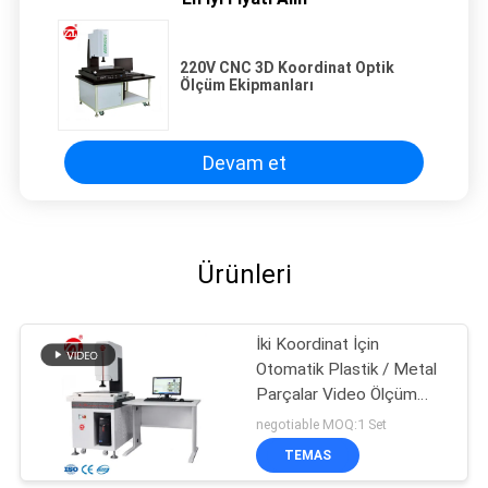
220V CNC 3D Koordinat Optik
Ölçüm Ekipmanları
Devam et
Ürünleri
İki Koordinat İçin
Otomatik Plastik / Metal
Parçalar Video Ölçüm
Makinesi
negotiable MOQ:1 Set
TEMAS