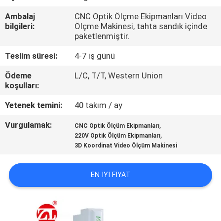
Ambalaj
CNC Optik Ölçme Ekipmanları Video
KALITE
bilgileri:
Ölçme Makinesi, tahta sandık içinde
KONTROL
paketlenmiştir.
Teslim süresi:
4-7 iş günü
BIZE
Ödeme
L/C, T/T, Western Union
ULAŞIN
koşulları:
Yetenek temini:
40 takım / ay
HABERLER
Vurgulamak:
,
CNC Optik Ölçüm Ekipmanları
,
220V Optik Ölçüm Ekipmanları
3D Koordinat Video Ölçüm Makinesi
BIR
TEKLIF
EN IYI FIYAT
ISTEĞI
VR