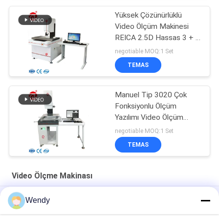
Yüksek Çözünürlüklü
Video Ölçüm Makinesi
REICA 2.5D Hassas 3 + L
/ 75 Mikron
negotiable MOQ:1 Set
TEMAS
Manuel Tip 3020 Çok
Fonksiyonlu Ölçüm
Yazılımı Video Ölçüm
Sistemi
negotiable MOQ:1 Set
TEMAS
Video Ölçme Makinası
220V Servo Motor Portal Görüntü Ölçüm Cihazı
Wendy
3D Manuel Video Ölçme Makinesi Renkli CCD Kamera / Optik