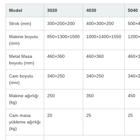
Model
3020
4030
5040
Strok (mm)
300×200×200
400×300×200
500×
Makine boyutu
850×1300×1500
1000×1400×1550
1200
(mm)
Metal Masa
460×360
460×360
460×
boyutu (mm)
Cam boyutu
340×250
340×250
340×
(mm)
Makine ağırlığı
250
350
450
(kg)
Cam masa
20
25
25
yükleme ağırlığı
(kg)