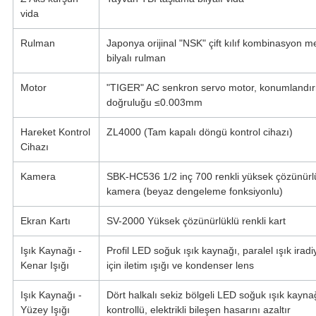
vida
Rulman
Japonya orijinal "NSK" çift kılıf kombinasyon m
bilyalı rulman
Motor
"TIGER" AC senkron servo motor, konumlandı
doğruluğu ≤0.003mm
Hareket Kontrol
ZL4000 (Tam kapalı döngü kontrol cihazı)
Cihazı
Kamera
SBK-HC536 1/2 inç 700 renkli yüksek çözünürl
kamera (beyaz dengeleme fonksiyonlu)
Ekran Kartı
SV-2000 Yüksek çözünürlüklü renkli kart
Işık Kaynağı -
Profil LED soğuk ışık kaynağı, paralel ışık irad
Kenar Işığı
için iletim ışığı ve kondenser lens
Işık Kaynağı -
Dört halkalı sekiz bölgeli LED soğuk ışık kayna
Yüzey Işığı
kontrollü, elektrikli bileşen hasarını azaltır