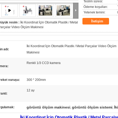
Teslim süresi:
Ödeme koşulları:
Yetenek temini:
İletişim
Büyük resim :
İki Koordinat İçin Otomatik Plastik / Metal
arçalar Video Ölçüm Makinesi
İki Koordinat İçin Otomatik Plastik / Metal Parçalar Video Ölçüm
n adı:
Makinesi
Renkli 1/3 CCD kamera
mera:
reket vuruşu:
300 * 200mm
12 ay
anti:
görüntü ölçüm makinesi
görüntü ölçüm sistemi
İk
rgulamak:
,
,
İki Koordinat İçin Otomatik Plastik / Metal Parça