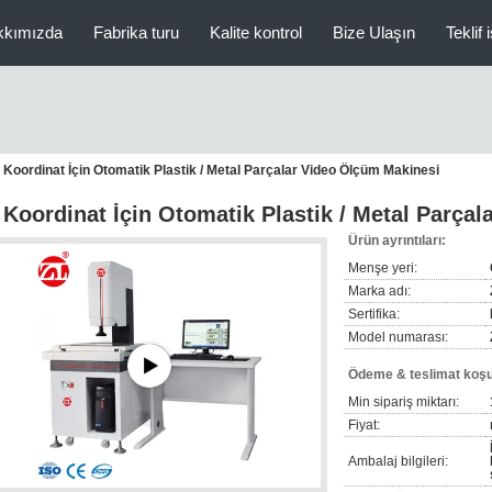
kkımızda
Fabrika turu
Kalite kontrol
Bize Ulaşın
Teklif 
i Koordinat İçin Otomatik Plastik / Metal Parçalar Video Ölçüm Makinesi
i Koordinat İçin Otomatik Plastik / Metal Parça
Ürün ayrıntıları:
Menşe yeri:
Marka adı:
Sertifika:
Model numarası:
Ödeme & teslimat koşul
Min sipariş miktarı:
Fiyat:
Ambalaj bilgileri: