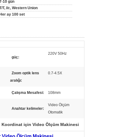
7-10 gün
T/T, l/c, Western Union
Her ay 100 set
220V 50Hz
güç:
Zoom optik lens
0.7-4.5X
aralığı:
Çalışma Mesafesi:
108mm
Video Ölçüm
Anahtar kelimeler:
Otomatik
i Koordinat için Video Ölçüm Makinesi
lar Video Ölçüm Makinesi