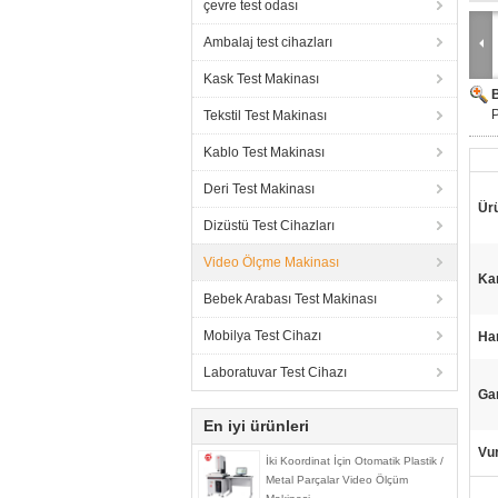
çevre test odası
Ambalaj test cihazları
Kask Test Makinası
P
Tekstil Test Makinası
Kablo Test Makinası
Deri Test Makinası
Ürü
Dizüstü Test Cihazları
Video Ölçme Makinası
Ka
Bebek Arabası Test Makinası
Mobilya Test Cihazı
Ha
Laboratuvar Test Cihazı
Gar
En iyi ürünleri
Vu
İki Koordinat İçin Otomatik Plastik /
Metal Parçalar Video Ölçüm