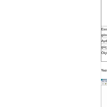
Eso
gös
Ayd
güç
Ölç
Yaz