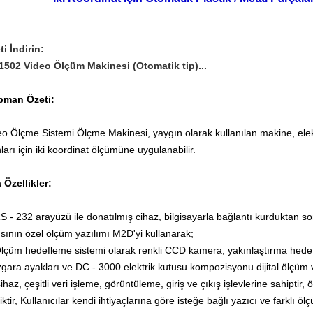
ti İndirin:
1502 Video Ölçüm Makinesi (Otomatik tip)...
pman Özeti:
eo Ölçme Sistemi Ölçme Makinesi, yaygın olarak kullanılan makine, elekt
ları için iki koordinat ölçümüne uygulanabilir.
 Özellikler:
RS - 232 arayüzü ile donatılmış cihaz, bilgisayarla bağlantı kurduktan s
ısının özel ölçüm yazılımı M2D'yi kullanarak;
Ölçüm hedefleme sistemi olarak renkli CCD kamera, yakınlaştırma hedefi
zgara ayakları ve DC - 3000 elektrik kutusu kompozisyonu dijital ölçüm v
ihaz, çeşitli veri işleme, görüntüleme, giriş ve çıkış işlevlerine sahiptir, 
iktir, Kullanıcılar kendi ihtiyaçlarına göre isteğe bağlı yazıcı ve farklı ö