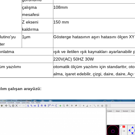
çalışma
108mm
mesafesi
Z ekseni
150 mm
kaldırma
lutino'yu
1µm
Gösterge hatasının aşırı hatasını ölçen X
ter
ınlatma
ışık ve iletilen ışık kaynakları ayarlanabilir
220V(AC) 50HZ 30W
üm yazılımı
otomatik ölçüm yazılımı için standarttır, o
alma, işaret edebilir, çizgi, daire, daire, Açı
ılım çalışan arayüzü: