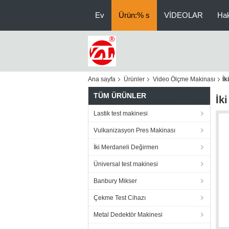
Ev
Ürün:% s
VİDEOLAR
Ha
Ana sayfa
Ürünler
Video Ölçme Makinası
İk
TÜM ÜRÜNLER
İk
Lastik test makinesi
Vulkanizasyon Pres Makinası
İki Merdaneli Değirmen
Üniversal test makinesi
Banbury Mikser
Çekme Test Cihazı
Metal Dedektör Makinesi