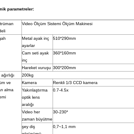
nik parametreler:
trüman
Video Ölçüm Sistemi Ölçüm Makinesi
eli
gah
Metal ayak inç
510*290mm
ayarlar
Cam seti ayak
360*160mm
inç
Hareket vuruşu
300*200mm
 ağırlığı
200kg
üm ve
Kamera
Renkli 1/3 CCD kamera
an alma
Yakınlaştırma
0.7-4.5x
temi
optik lens
aralığı
Video her
30-230*
zaman büyütme
şey diş
0,7~1,1 mm
görünümü