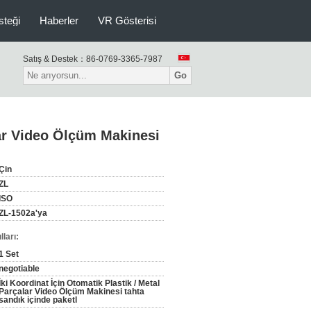
isteği
Haberler
VR Gösterisi
Satış & Destek：
86-0769-3365-7987
Go
lar Video Ölçüm Makinesi
Çin
ZL
ISO
ZL-1502a'ya
ları:
1 Set
negotiable
İki Koordinat İçin Otomatik Plastik / Metal
Parçalar Video Ölçüm Makinesi tahta
sandık içinde paketl