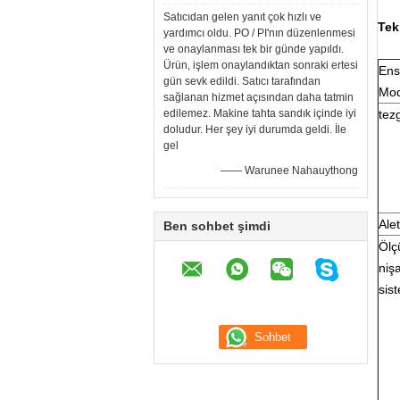
Satıcıdan gelen yanıt çok hızlı ve
Tek
yardımcı oldu. PO / PI'nın düzenlenmesi
ve onaylanması tek bir günde yapıldı.
Ürün, işlem onaylandıktan sonraki ertesi
Ens
gün sevk edildi. Satıcı tarafından
Mod
sağlanan hizmet açısından daha tatmin
edilemez. Makine tahta sandık içinde iyi
tez
doludur. Her şey iyi durumda geldi. İle
gel
—— Warunee Nahauythong
Alet
Ben sohbet şimdi
Ölç
niş
sis