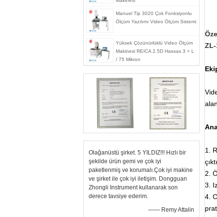
Makinesi
Manuel Tip 3020 Çok Fonksiyonlu
Ölçüm Yazılımı Video Ölçüm Sistemi
Öze
Yüksek Çözünürlüklü Video Ölçüm
ZL-
Makinesi REICA 2.5D Hassas 3 + L
/ 75 Mikron
Eki
Vid
alan
Ana
1. 
Olağanüstü şirket. 5 YILDIZ!!! Hızlı bir
şekilde ürün gemi ve çok iyi
çıkt
paketlenmiş ve korumalı.Çok iyi makine
2. 
ve şirket ile çok iyi iletişim. Dongguan
3. I
Zhongli Instrument kullanarak son
derece tavsiye ederim.
4. C
prat
—— Remy Attalin