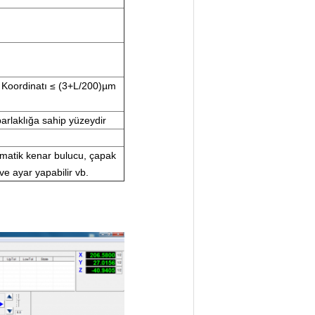
Y Koordinatı ≤ (3+L/200)µm
 parlaklığa sahip yüzeydir
tomatik kenar bulucu, çapak
 ve ayar yapabilir vb.