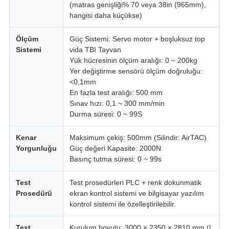
(matras genişliği% 70 veya 38in (965mm),
hangisi daha küçükse)
Ölçüm
Güç Sistemi: Servo motor + boşluksuz top
Sistemi
vida TBI Tayvan
Yük hücresinin ölçüm aralığı: 0 ~ 200kg
Yer değiştirme sensörü ölçüm doğruluğu:
<0,1mm
En fazla test aralığı: 500 mm
Sınav hızı: 0,1 ~ 300 mm/min
Durma süresi: 0 ~ 99S
Kenar
Maksimum çekiş: 500mm (Silindir: AirTAC)
Yorgunluğu
Güç değeri Kapasite: 2000N
Basınç tutma süresi: 0 ~ 99s
Test
Test prosedürleri PLC + renk dokunmatik
Prosedürü
ekran kontrol sistemi ve bilgisayar yazılım
kontrol sistemi ile özelleştirilebilir.
Test
Kurulum boyutu: 3000 × 2350 × 2810 mm (L