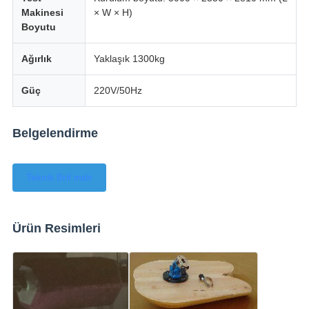
Makinesi
× W × H)
Boyutu
Ağırlık
Yaklaşık 1300kg
Güç
220V/50Hz
Belgelendirme
Teknik Brif indir
Ürün Resimleri