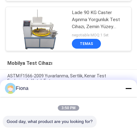
Lade 90 KG Caster
Aşınma Yorgunluk Test
Cihazı, Zemin Yüzey
Caster Yöntemi Test
negotiable MOQ:1 Set
Cihazı
TEMAS
Mobilya Test Cihazı
ASTM F1566-2009 Yuvarlanma, Sertlik, Kenar Test
Fonksiyonlu Yatak Ester
Fiona
PLC Kumanda Koltuğu Döner Dayanıklılık Test Cihazı, Darbe
Yok, Gerçekten Simüle Edin
3:50 PM
QB / T 1952.1 Mobilya Test Makinası Kanepe / Dayanıklılık
Kapsamlı Test 250N Kolçak Yükleme Gücü
Good day, what product are you looking for?
Popüler Kategoriler
Tüm