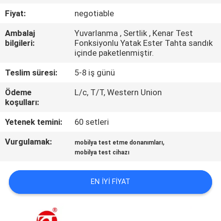
Fiyat:
negotiable
KALITE
Ambalaj
Yuvarlanma , Sertlik , Kenar Test
KONTROL
bilgileri:
Fonksiyonlu Yatak Ester Tahta sandık
içinde paketlenmiştir.
BIZE
Teslim süresi:
5-8 iş günü
ULAŞIN
Ödeme
L/c, T/T, Western Union
koşulları:
HABERLER
Yetenek temini:
60 setleri
Vurgulamak:
,
mobilya test etme donanımları
BIR
mobilya test cihazı
TEKLIF
ISTEĞI
EN IYI FIYAT
VR