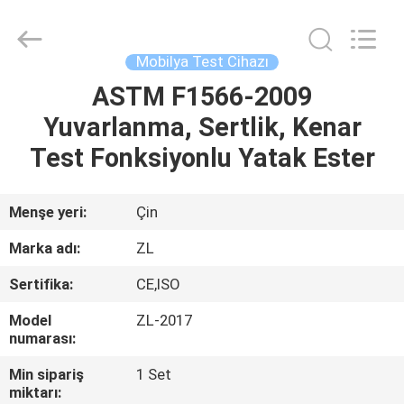
Zhongli
Instrument
Technology
Co.,
Ltd..
Mobilya Test Cihazı
All
Rights
ASTM F1566-2009
EV
Reserved.
Yuvarlanma, Sertlik, Kenar
ÜRÜN:%
Test Fonksiyonlu Yatak Ester
S
Menşe yeri:
Çin
VİDEOLAR
Marka adı:
ZL
Sertifika:
CE,ISO
HAKKIMIZDA
Model
ZL-2017
numarası:
FABRIKA
Min sipariş
1 Set
TURU
miktarı: