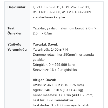
Başvurular
QB/T1952.2-2011, GB/T 26706-2011,
BS_EN1957-2000, ASTM F1566-2009
standartlarını karşılar.
Test
Yataklar, yaylar, maksimum boyut: 2.0m ×
Örnekleri
2.0m × 0.5m
Yürüyüş
Yuvarlak Davul:
Yorgunluğu
Yararlı yük: 1400 ± 7 N
Deneme rotası: her 250mm'in ortasında
yataklar
Döngüler: 0 ~ 999,999 kere
Sınav hızı: 16 ± 2 atış/dakika
Altıgen Davul:
Uzunluk: 36 ± 3 in (915 ± 75 mm)
Ağırlık: 240 ± 10Lb (109 ± 4,5kg)
Kenar mesafesi: 17 ± 1in (430 ± 25mm)
Test hızı: 0-20 kere/dakika
Test darbe: 0 ~ 1000mm ayarlanabilir