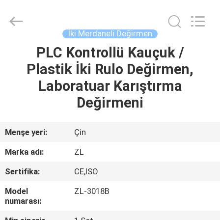
Zhongli
Instrument
Technology
Co.,
Ltd..
İki Merdaneli Değirmen
All
Rights
PLC Kontrollü Kauçuk /
EV
Reserved.
Plastik İki Rulo Değirmen,
ÜRÜN:%
Laboratuar Karıştırma
S
Değirmeni
VİDEOLAR
Menşe yeri:
Çin
Marka adı:
ZL
HAKKIMIZDA
Sertifika:
CE,ISO
FABRIKA
Model
ZL-3018B
numarası:
TURU