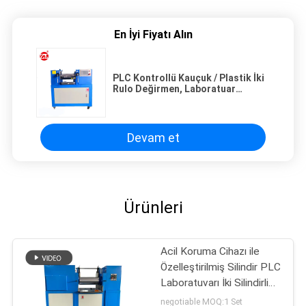
En İyi Fiyatı Alın
PLC Kontrollü Kauçuk / Plastik İki
Rulo Değirmen, Laboratuar
Karıştırma Değirmeni
Devam et
Ürünleri
Acil Koruma Cihazı ile
Özelleştirilmiş Silindir PLC
Laboratuvarı İki Silindirli
Değirmen
negotiable MOQ:1 Set