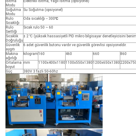
Isıtma
Elektrikli ısıtma, Yağlı Isıtma (opsiyonel)
Modu
Soğutma
Su Soğutma (opsiyonel)
Modu
Rulo
Oda sıcaklığı -- 300
℃
Sıcaklığı
Rulo
Sıcak rulo 50 ~ 60
Sertliği
Sıcaklık
± 2 ℃ (yüksek hassasiyetli PID mikro bilgisayar denetleyicisini beni
Doğruluğu
Güvenlik
6 adet güvenlik butonu vardır ve güvenlik görevlisi opsiyoneldir.
aygıtı
Makina
kilogram
160
460
660
860
ağırlığı
Ortalama
mm
1100x400x1180
1100x550x1380
1200x650x1380
2200x75
boyut
Güç
380V 3 fazlı 50-60hz