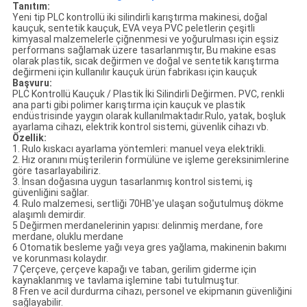
Tanıtım:
Yeni tip PLC kontrollü iki silindirli karıştırma makinesi, doğal
kauçuk, sentetik kauçuk, EVA veya PVC peletlerin çeşitli
kimyasal malzemelerle çiğnenmesi ve yoğurulması için eşsiz
performans sağlamak üzere tasarlanmıştır, Bu makine esas
olarak plastik, sıcak değirmen ve doğal ve sentetik karıştırma
değirmeni için kullanılır kauçuk ürün fabrikası için kauçuk
Başvuru:
PLC Kontrollü Kauçuk / Plastik İki Silindirli Değirmen
.
PVC, renkli
ana parti gibi polimer karıştırma için kauçuk ve plastik
endüstrisinde yaygın olarak kullanılmaktadır.Rulo, yatak, boşluk
ayarlama cihazı, elektrik kontrol sistemi, güvenlik cihazı vb.
Özellik:
1. Rulo kıskacı ayarlama yöntemleri: manuel veya elektrikli.
2. Hız oranını müşterilerin formülüne ve işleme gereksinimlerine
göre tasarlayabiliriz.
3. İnsan doğasına uygun tasarlanmış kontrol sistemi, iş
güvenliğini sağlar.
4. Rulo malzemesi, sertliği 70HB'ye ulaşan soğutulmuş dökme
alaşımlı demirdir.
5 Değirmen merdanelerinin yapısı: delinmiş merdane, fore
merdane, oluklu merdane
6 Otomatik besleme yağı veya gres yağlama, makinenin bakımı
ve korunması kolaydır.
7 Çerçeve, çerçeve kapağı ve taban, gerilim giderme için
kaynaklanmış ve tavlama işlemine tabi tutulmuştur.
8 Fren ve acil durdurma cihazı, personel ve ekipmanın güvenliğini
sağlayabilir.