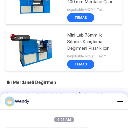
400 mm Merdane Çapı
negotiable MOQ:1 Takım
TEMAS
Mini Lab 76mm İki
Silindirli Karıştırma
Değirmeni Plastik İçin
negotiable MOQ:1 Takım
TEMAS
İki Merdaneli Değirmen
İnsanlaştırılmış PLC Kontrolü 14 İnç Lab İki Rulolu Değirmen
Wendy
Laboratuvar Kullanımı ile Plastik ve Kauçuk için 12 inç 16 inç İki
Rulo Değirmen
9:02 AM
Çiğneme ve Yoğurma Doğal Kauçuk için 14 inç İki Rulo
Değirmen