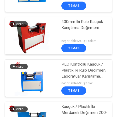
TEMAS
400mm İki Rulo Kauçuk
Karıştırma Değirmeni
negotiable MOQ:1 takım
TEMAS
PLC Kontrollü Kauçuk /
Plastik İki Rulo Değirmen,
Laboratuar Karıştırma
Değirmeni
negotiable MOQ:1 Set
TEMAS
Kauçuk / Plastik İki
Merdaneli Değirmen 200-