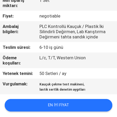
Min sipariş
1 Set
miktarı:
KALITE
Fiyat:
negotiable
KONTROL
Ambalaj
PLC Kontrollü Kauçuk / Plastik İki
bilgileri:
Silindirli Değirmen, Lab Karıştırma
BIZE
Değirmeni tahta sandık içinde
ULAŞIN
Teslim süresi:
6-10 iş günü
Ödeme
L/c, T/T, Western Union
HABERLER
koşulları:
Yetenek temini:
50 Setleri / ay
BIR
Vurgulamak:
,
Kauçuk çekme test makinesi
TEKLIF
lastik sertlik denetim aygıtları
ISTEĞI
EN IYI FIYAT
VR