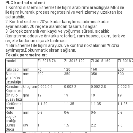
PLC kontrol sistemi
1.Kontrol sistemi, Ethernet iletişim arabirimi aracılığıyla MES ile
iletişim kurarak, proses reçetesini ve veri izlemeyi uzaktan içe
aktarabilir.
2. Kontrol sistemi 20'ye kadar karıştırma adımına kadar
ayarlanabilir, 20 reçete alanından tasarruf sağlar.
3. Gerçek zamanlı veri kaydı ve yoğurma süresi, sıcaklık
(karıştırma odası ve ön/arka rotorlar), ram basıncı, akım, tork ve
reçete kodunun dışa aktarılması.
4. Bir Ethernet iletişim arayüzü ve kontrol noktalarının %20'si
ayrılmıştır.Dokunmatik ekran sağlanır.
Teknik parametreler:
modeli
ZL-3018-76
ZL-3018-120
Zl-3018-160
ZL-3018-
rulo çapı
mm
76
120
160
200
Silindir
mm
300
350
350
500
yüzünün
uzunluğu
Karıştırma
kilogram
0.002-0.6
0.002-2
0.002-2.8
0.002-5
Kapasitesi
Ön rulo
rpm
19
19
19
19
yüzey hızı
sürtünme
1:1.30
1:1.35
1:1.35
1:1.35
oranı
Rulo
mm
0-3
0-6
0-6
0-8
boşluk
aralığı
Sürüş
KW
1
1.5
2.2
7.5
Gücü