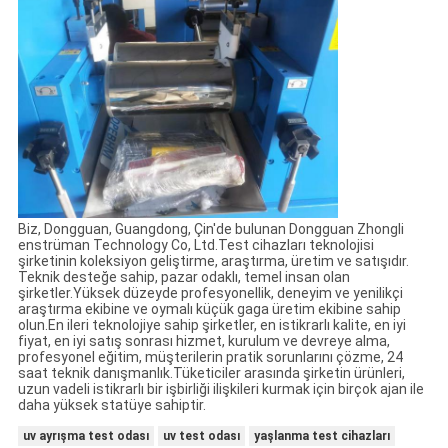
Biz, Dongguan, Guangdong, Çin'de bulunan Dongguan Zhongli
enstrüman Technology Co, Ltd.Test cihazları teknolojisi
şirketinin koleksiyon geliştirme, araştırma, üretim ve satışıdır.
Teknik desteğe sahip, pazar odaklı, temel insan olan
şirketler.Yüksek düzeyde profesyonellik, deneyim ve yenilikçi
araştırma ekibine ve oymalı küçük gaga üretim ekibine sahip
olun.En ileri teknolojiye sahip şirketler, en istikrarlı kalite, en iyi
fiyat, en iyi satış sonrası hizmet, kurulum ve devreye alma,
profesyonel eğitim, müşterilerin pratik sorunlarını çözme, 24
saat teknik danışmanlık.Tüketiciler arasında şirketin ürünleri,
uzun vadeli istikrarlı bir işbirliği ilişkileri kurmak için birçok ajan ile
daha yüksek statüye sahiptir.
uv ayrışma test odası
uv test odası
yaşlanma test cihazları