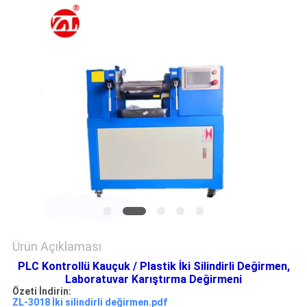
SHOW
SITE
HARITASI
PRIVACY
POLICY
Ürün Açıklaması
PLC Kontrollü Kauçuk / Plastik İki Silindirli Değirmen,
Laboratuvar Karıştırma Değirmeni
Özeti İndirin:
ZL-3018 İki silindirli değirmen.pdf