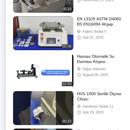
November 21, 2023
00:19
EN 13329 ASTM D4060
BS EN16094 Ahşap
Zeminler İçin Martindale
Fabric Textile 5
Aşınma Test Cihazı
July 31, 2025
Martindale Aşınma
Makinesi
00:38
Hassas Otomatik Su
Damlası Köşesi
Denetleyicisi Temas
Diğer Videolar
Köşesi Ölçüm Aracı
August 08, 2025
02:50
HVS-1000 Sertlik Ölçme
Cihazı
Hardness Tester 11
July 29, 2020
00:33