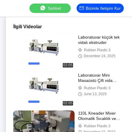
Sohbet
Bizimle Iletişim Kur
İlgili Videolar
Laboratuvar küçük tek
vidalı ekstruder
Rubber Plastic 3
December 24, 2025
02:05
Laboratuvar Mini
Masaüstü Çift vida
Ekstrüzer Çift vida
Rubber Plastic 3
Laboratuvar Ekstrüzyon
June 13, 2025
Pelletizer
02:05
110L Kneader Mixer
Otomatik Sıcaklık ve
EVA için Zaman
Rubber Plastic 3
Kontrolü. Kauçuk, TPR