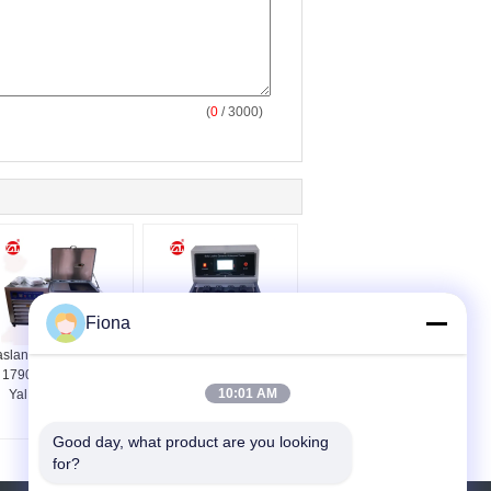
(
0
/ 3000)
Fiona
aslanmaz Çelik ASTM
BS-3144 Bally Esnek
 1790 ile Ayakkabı Isı
Deri Dinamik Su
10:01 AM
Yalıtım Deri Test
Geçirmez Penetrasyon
Makinası
Test Cihazı
Good day, what product are you looking 
for?