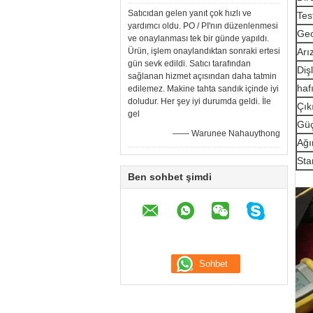
Satıcıdan gelen yanıt çok hızlı ve
Tes
yardımcı oldu. PO / PI'nın düzenlenmesi
Gec
ve onaylanması tek bir günde yapıldı.
Ürün, işlem onaylandıktan sonraki ertesi
Arı
gün sevk edildi. Satıcı tarafından
Diş
sağlanan hizmet açısından daha tatmin
haf
edilemez. Makine tahta sandık içinde iyi
doludur. Her şey iyi durumda geldi. İle
Çık
gel
Güç
—— Warunee Nahauythong
Ağır
Sta
Ben sohbet şimdi