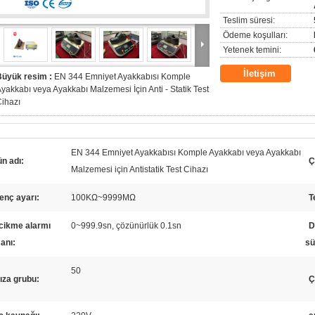
Teslim süresi:
Ödeme koşulları:
Yetenek temini:
İletişim
Büyük resim :
EN 344 Emniyet Ayakkabısı Komple
yakkabı veya Ayakkabı Malzemesi İçin Anti - Statik Test
ihazı
EN 344 Emniyet Ayakkabısı Komple Ayakkabı veya Ayakkabı
n adı:
Ç
Malzemesi için Antistatik Test Cihazı
enç ayarı:
100KΩ~9999MΩ
T
cikme alarmı
0~999.9sn, çözünürlük 0.1sn
D
anı:
sü
50
ıza grubu:
Ç