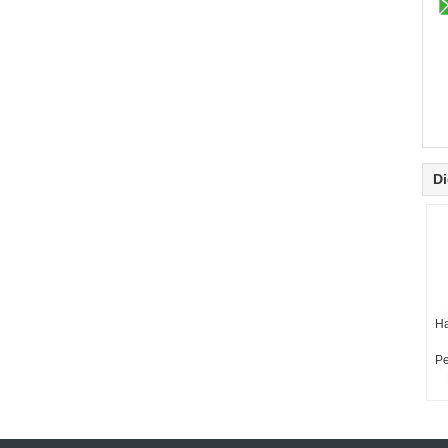
Di
Ha
Pe