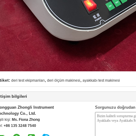
,
,
tiket:
deri test ekipmanları
deri ölçüm makinesi
ayakkabı test makinesi
etişim bilgileri
ongguan Zhongli Instrument
Sorgunuzu doğrudan 
echnology Co., Ltd.
gili kişi:
Ms. Fiona Zhong
el:
+86 135 3248 7540