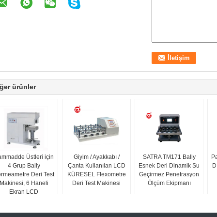
ğer ürünler
mmadde Üstleri için
Giyim / Ayakkabı /
SATRA TM171 Bally
P
4 Grup Bally
Çanta Kullanılan LCD
Esnek Deri Dinamik Su
D
rmeametre Deri Test
KÜRESEL Flexometre
Geçirmez Penetrasyon
Makinesi, 6 Haneli
Deri Test Makinesi
Ölçüm Ekipmanı
Ekran LCD