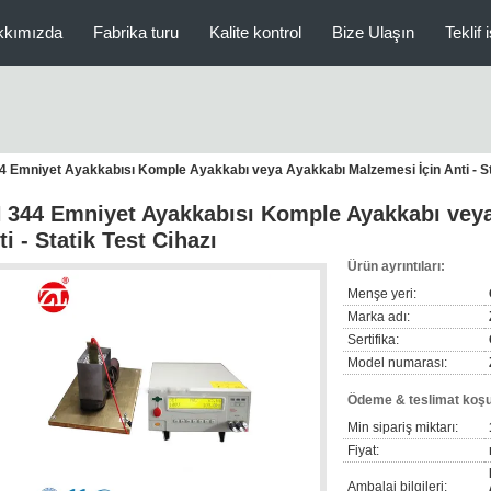
kkımızda
Fabrika turu
Kalite kontrol
Bize Ulaşın
Teklif 
4 Emniyet Ayakkabısı Komple Ayakkabı veya Ayakkabı Malzemesi İçin Anti - Sta
 344 Emniyet Ayakkabısı Komple Ayakkabı veya
ti - Statik Test Cihazı
Ürün ayrıntıları:
Menşe yeri:
Marka adı:
Sertifika:
Model numarası:
Ödeme & teslimat koşul
Min sipariş miktarı:
Fiyat:
Ambalaj bilgileri: