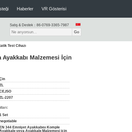
isteği
Haberler
VR Gösterisi
Satış & Destek：
86-0769-3365-7987
Go
tik Test Cihazı
 Ayakkabı Malzemesi İçin
Çin
ZL
CE,ISO
ZL-2207
ları:
1 Set
negotiable
EN 344 Emniyet Ayakkabısı Komple
Ayakkabı veya Ayakkabı Malzemesi için