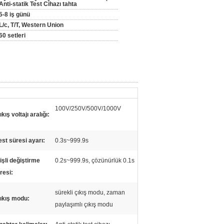
Anti-statik Test Cihazı tahta
5-8 iş günü
L/c, T/T, Western Union
60 setleri
100V/250V/500V/1000V
ıkış voltajı aralığı:
est süresi ayarı:
0.3s~999.9s
işli değiştirme
0.2s~999.9s, çözünürlük 0.1s
resi:
sürekli çıkış modu, zaman
ıkış modu:
paylaşımlı çıkış modu