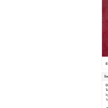
E
İl
D
T
İl
T