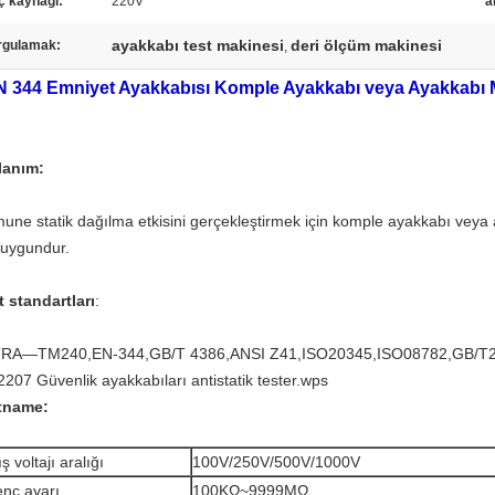
ç kaynağı:
220V
a
ayakkabı test makinesi
deri ölçüm makinesi
rgulamak:
,
 344 Emniyet Ayakkabısı Komple Ayakkabı veya Ayakkabı Mal
lanım:
une statik dağılma etkisini gerçekleştirmek için komple ayakkabı veya
n uygundur.
t standartları
:
RA—TM240,EN-344,GB/T 4386,ANSI Z41,ISO20345,ISO08782,GB/T
2207 Güvenlik ayakkabıları antistatik tester.wps
tname:
ş voltajı aralığı
100V/250V/500V/1000V
enç ayarı
100KΩ~9999MΩ