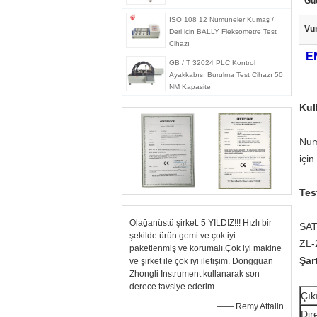
Gü
ISO 108 12 Numuneler Kumaş /
Vu
Deri için BALLY Fleksometre Test
Cihazı
EN
GB / T 32024 PLC Kontrol
Ayakkabısı Burulma Test Cihazı 50
NM Kapasite
Kul
Num
içi
Tes
Olağanüstü şirket. 5 YILDIZ!!! Hızlı bir
SAT
şekilde ürün gemi ve çok iyi
ZL-
paketlenmiş ve korumalı.Çok iyi makine
Şar
ve şirket ile çok iyi iletişim. Dongguan
Zhongli Instrument kullanarak son
derece tavsiye ederim.
Çıkı
—— Remy Attalin
Dir