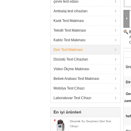
çevre test odası
Ambalaj test cihazları
Kask Test Makinası
Tekstil Test Makinası
A
Kablo Test Makinası
C
Deri Test Makinası
Dizüstü Test Cihazları
Ürü
Video Ölçme Makinası
Bebek Arabası Test Makinası
Dir
Mobilya Test Cihazı
Ge
Laboratuvar Test Cihazı
zam
En iyi ürünleri
haf
Dinamik Su Geçirmez Deri Test
Cihazı