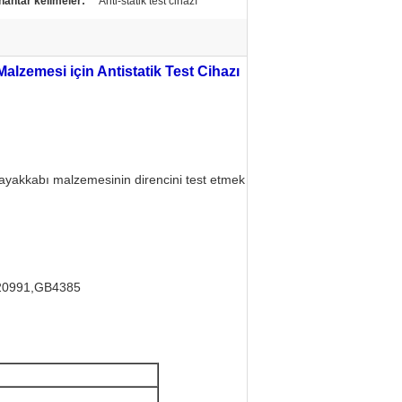
nahtar kelimeler:
Anti-statik test cihazı
zemesi için Antistatik Test Cihazı
 ayakkabı malzemesinin direncini test etmek
20991,GB4385