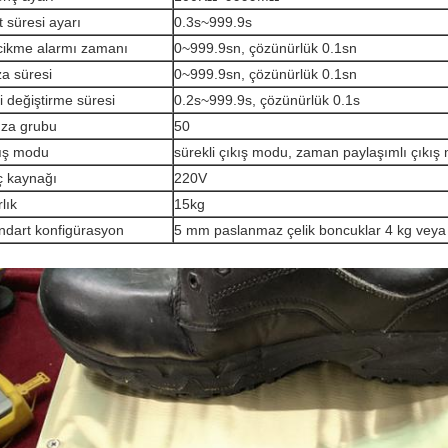
t süresi ayarı
0.3s~999.9s
ikme alarmı zamanı
0~999.9sn, çözünürlük 0.1sn
za süresi
0~999.9sn, çözünürlük 0.1sn
li değiştirme süresi
0.2s~999.9s, çözünürlük 0.1s
ıza grubu
50
ış modu
sürekli çıkış modu, zaman paylaşımlı çıkış
 kaynağı
220V
lık
15kg
ndart konfigürasyon
5 mm paslanmaz çelik boncuklar 4 kg veya 