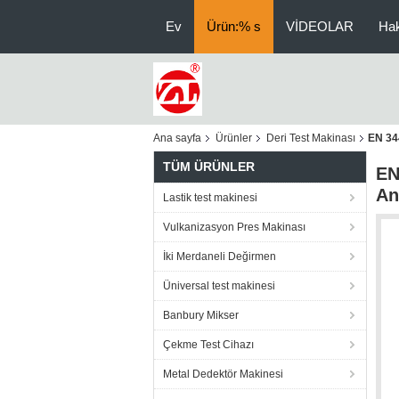
Ev
Ürün:% s
VİDEOLAR
Ha
Ana sayfa
Ürünler
Deri Test Makinası
EN 34
TÜM ÜRÜNLER
EN
An
Lastik test makinesi
Vulkanizasyon Pres Makinası
İki Merdaneli Değirmen
Üniversal test makinesi
Banbury Mikser
Çekme Test Cihazı
Metal Dedektör Makinesi