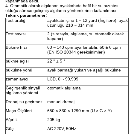
kapanmada geldi.
4. Otomatik olarak algılanan ayakkabıda hafif bir su sızıntısı
olduğu sürece gelişmiş algılama yöntemlerinin kullanılması.
Teknik parametreler:
Test aralığı
ayakkabı içine 1 ~ 12 yard (İngiltere), ayak
uzunluğu 218 ~ 314 mm
Test sayısı
2 (sırasıyla, algılama, su otomatik olarak
kapanır)
Bükme hızı
60 ~ 140 cpm ayarlanabilir, 60 ± 6 cpm
(EN ISO 20344 gereksinimleri)
bükme açısı
22 ° ± 5 °
bükülme yönü
ayak parmağı yukarı ve aşağı bükülme
zamanlayıcı
LCD, 0 ~ 99,999
Geçirgenlik sinyali
otomatik algılama
algılama yöntemi
Drenaj su geçirmez
manuel drenaj
Maşa Ölçüleri
650 × 830 × 1290 mm (U × G × Y)
Ağırlık
205 kg
Güç
AC 220V, 50Hz