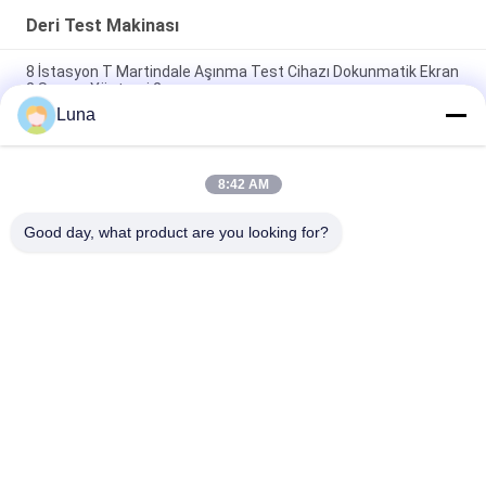
Deri Test Makinası
8 İstasyon T Martindale Aşınma Test Cihazı Dokunmatik Ekran
2 Sayma Yöntemi 2
Luna
EN ISO19956 BS-5131 SATRA TM21 Topuk Sürekli Darbe Test
Cihazı
8:42 AM
ASTM F1614 ASTM F1976 Ayakkabı Yastıklama Performans
Test Cihazı
Good day, what product are you looking for?
Popüler Kategoriler
Tüm
Vulkanizasyon Pres 
Lastik Test Makinesi
Makinası
İki Merdaneli 
Üniversal Test 
Değirmen
Makinesi
Banbury Mikser
Çekme Test Cihazı