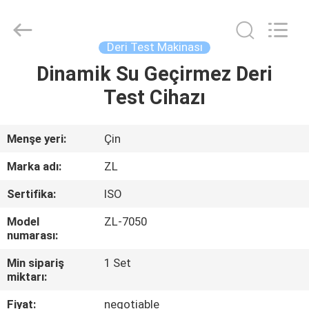
Zhongli
Instrument
Technology
Co.,
Ltd..
Deri Test Makinası
All
Rights
Dinamik Su Geçirmez Deri
EV
Reserved.
Test Cihazı
ÜRÜN:%
S
Menşe yeri:
Çin
Marka adı:
ZL
VİDEOLAR
Sertifika:
ISO
Model
ZL-7050
HAKKIMIZDA
numarası:
Min sipariş
1 Set
FABRIKA
miktarı:
TURU
Fiyat:
negotiable