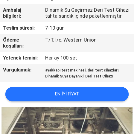
Ambalaj
Dinamik Su Geçirmez Deri Test Cihazı
KALITE
bilgileri:
tahta sandık içinde paketlenmiştir
KONTROL
Teslim süresi:
7-10 gün
Ödeme
T/T, l/c, Western Union
BIZE
koşulları:
ULAŞIN
Yetenek temini:
Her ay 100 set
Vurgulamak:
,
,
HABERLER
ayakkabı test makinesi
deri test cihazları
Dinamik Suya Dayanıklı Deri Test Cihazı
BIR
EN IYI FIYAT
TEKLIF
ISTEĞI
VR