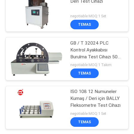
Deri Test Cihazı
negotiable MOQ:1 Set
TEMAS
GB / T 32024 PLC
Kontrol Ayakkabısı
Burulma Test Cihazı 50
NM Kapasite
negotiable MOQ:1 Takım
TEMAS
ISO 108 12 Numuneler
Kumaş / Deri için BALLY
Fleksometre Test Cihazı
negotiable MOQ:1 Set
TEMAS