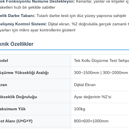
ok Fonksiyonlu Numune Destekleyici:
Kenarlar, yanlar ve köşeler iç
aketleri hızlı bir şekilde sabitler
elik Darbe Tabanı:
Tutarlı darbe testi için düz yüzey yapısına sahiptir
elişmiş Kontrol Sistemi:
Dijital ekran, %2 doğrulukla gerçek zamanlı t
yarları için mikro ayar kontrollerini gösterir
nik Özellikler
odel
Tek Kollu Düşürme Test Sehp
üşürme Yüksekliği Aralığı
300~1500mm | 300~2000mm
kran
Dijital Ekran
ükseklik Doğruluğu
Ayar değerinin %2'si
aksimum Yük
100kg
est Alanı (U×G×Y)
800×600×1000mm