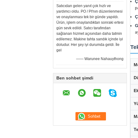
Ç
Satıcıdan gelen yanıt çok hızlı ve
p
yardımcı oldu. PO / PI'nın düzenlenmesi
Ç
ve onaylanması tek bir günde yapıldı.
Ürün, işlem onaylandıktan sonraki ertesi
G
gün sevk edildi. Satıcı tarafından
a
sağlanan hizmet açısından daha tatmin
edilemez. Makine tahta sandık içinde iyi
doludur. Her şey iyi durumda geldi. İle
Tek
gel
—— Warunee Nahauythong
M
D
Ben sohbet şimdi
E
Y
M
T