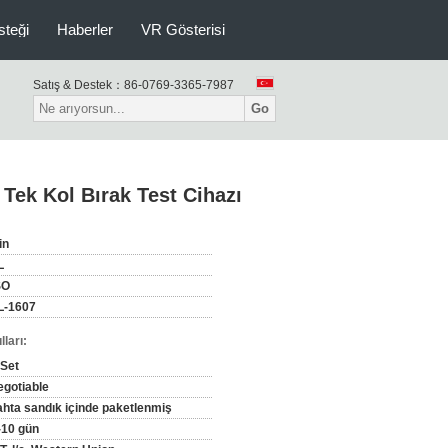
isteği
Haberler
VR Gösterisi
Satış & Destek：
86-0769-3365-7987
Go
 Tek Kol Bırak Test Cihazı
in
L
SO
L-1607
ları:
 Set
egotiable
ahta sandık içinde paketlenmiş
-10 gün