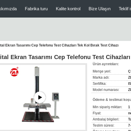
kkımızda
Fabrika turu
Kalite kontrol
Bize Ulaşın
Teklif 
ital Ekran Tasarımı Cep Telefonu Test Cihazları Tek Kol Bırak Test Cihazı
jital Ekran Tasarımı Cep Telefonu Test Cihazları
Ürün ayrıntıları:
Menşe yeri:
Ç
Marka adı:
Z
Sertifika:
I
Model numarası:
Z
Ödeme & teslimat koşul
Min sipariş miktarı:
1
Fiyat:
n
Ambalaj bilgileri:
T
Teslim süresi:
7