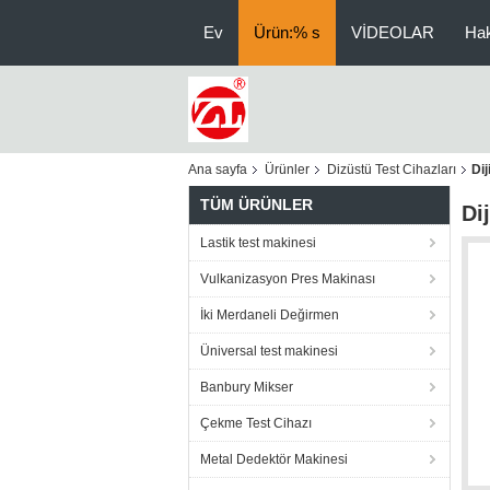
Ev
Ürün:% s
VİDEOLAR
Ha
Ana sayfa
Ürünler
Dizüstü Test Cihazları
Dij
TÜM ÜRÜNLER
Di
Lastik test makinesi
Vulkanizasyon Pres Makinası
İki Merdaneli Değirmen
Üniversal test makinesi
Banbury Mikser
Çekme Test Cihazı
Metal Dedektör Makinesi