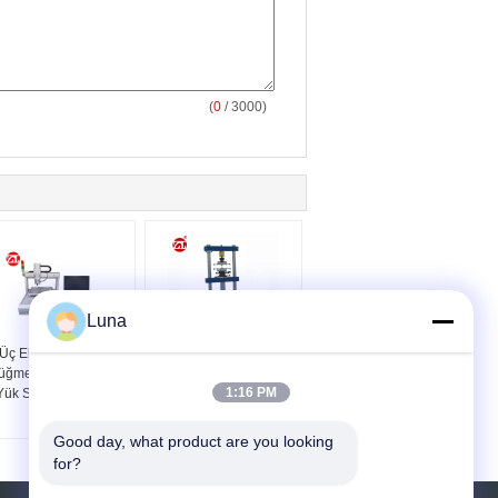
(
0
/ 3000)
Luna
Üç Eksenli Basmalı
İtme Çekme Kuvveti
üğme Tuşuna Basma
Cep Telefonu Test
1:16 PM
Yük Strok Eğrisi Test
Cihazları
Cihazları
Good day, what product are you looking 
for?