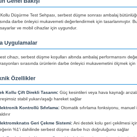
ün Genel Bakışı
 Kollu Düşürme Test Sehpası, serbest düşme sonrası ambalaj bütünlüğü
asında darbe önleyici mukavemeti değerlendirmek için tasarlanmıştır. Bu 
isayarlar ve mobil cihazlar için uygundur.
a Uygulamalar
test cihazı, serbest düşme koşulları altında ambalaj performansını değe
rasyonları sırasında ürünlerin darbe önleyici mukavemetini ölçmek için i
nik Özellikler
ek Kollu Çift Direkli Tasarım:
Güç kesintileri veya hava kaynağı arızal
itreşimsiz stabil yukarı/aşağı hareket sağlar
lektronik Kontrollü Sıfırlama:
Otomatik sıfırlama fonksiyonu, manuel işl
aldırır
lektromıknatıs Geri Çekme Sistemi:
Ani destek kolu geri çekilmesi için 
eğerin %1'i dahilinde serbest düşme darbe hızı doğruluğunu sağlar