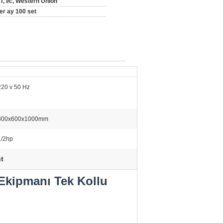
/T, l/c, Western Union
er ay 100 set
220 v 50 Hz
800x600x1000mm
1/2hp
t
 Ekipmanı Tek Kollu