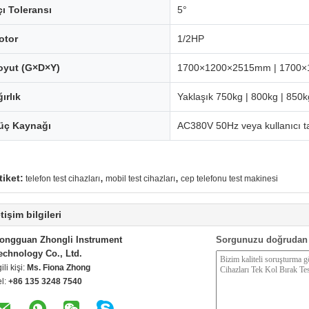
ı Toleransı
5°
otor
1/2HP
oyut (G×D×Y)
1700×1200×2515mm | 1700×
ırlık
Yaklaşık 750kg | 800kg | 850k
üç Kaynağı
AC380V 50Hz veya kullanıcı tara
,
,
tiket:
telefon test cihazları
mobil test cihazları
cep telefonu test makinesi
etişim bilgileri
ongguan Zhongli Instrument
Sorgunuzu doğrudan 
echnology Co., Ltd.
gili kişi:
Ms. Fiona Zhong
el:
+86 135 3248 7540