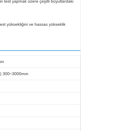
in test yapmak üzere çeşitli boyutlardaki
est yüksekliğini ve hassas yükseklik
ası
 | 300~3000mm