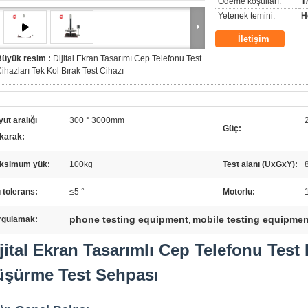
Ödeme koşulları:
T
Yetenek temini:
H
İletişim
Büyük resim :
Dijital Ekran Tasarımı Cep Telefonu Test
ihazları Tek Kol Bırak Test Cihazı
ut aralığı
300 ° 3000mm
Güç:
akarak:
ksimum yük:
100kg
Test alanı (UxGxY):
 tolerans:
≤5 °
Motorlu:
phone testing equipment
mobile testing equipmen
rgulamak:
,
jital Ekran Tasarımlı Cep Telefonu Test
üşürme Test Sehpası