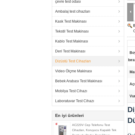
çevre test odası
Ambalaj test cihazları
Kask Test Makinası
C
Tekstil Test Makinası
Kablo Test Makinası
Deri Test Makinası
Boy
bır
Dizüstü Test Cihazları
Video Ölçme Makinası
Ma
Bebek Arabası Test Makinası
Açı
Mobilya Test Cihazı
Vu
Laboratuvar Test Cihazı
Di
En iyi ürünleri
D
AC220V Cep Telefonu Test
Cihazları, Koruyucu Kapaklı Tek