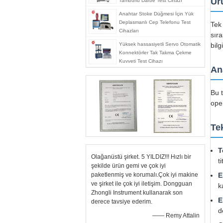
Ür
Tamburlu Darbe Test Cihazı
Anahtar Stoke Düğmesi İçin Yük
Deplasmanlı Cep Telefonu Test
Tek
Cihazları
sır
Yüksek hassasiyetli Servo Otomatik
bilg
Konnektörler Tak Takma Çekme
Kuvveti Test Cihazı
An
Bu 
ope
Tek
T
Olağanüstü şirket. 5 YILDIZ!!! Hızlı bir
t
şekilde ürün gemi ve çok iyi
paketlenmiş ve korumalı.Çok iyi makine
E
ve şirket ile çok iyi iletişim. Dongguan
k
Zhongli Instrument kullanarak son
E
derece tavsiye ederim.
d
—— Remy Attalin