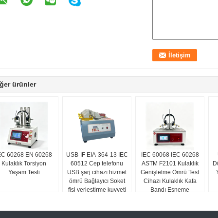
ğer ürünler
EC 60268 EN 60268
USB-IF EIA-364-13 IEC
IEC 60068 IEC 60268
Kulaklık Torsiyon
60512 Cep telefonu
ASTM F2101 Kulaklık
D
Yaşam Testi
USB şarj cihazı hizmet
Genişletme Ömrü Test
ömrü Bağlayıcı Soket
Cihazı Kulaklık Kafa
fişi yerleştirme kuvveti
Bandı Esneme
testi
Yorgunluk Test
Makinesi