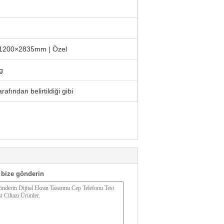
1200×2835mm | Özel
g
fından belirtildiği gibi
bize gönderin