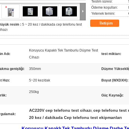
Teslim süresi:
Ödeme koşulları:
Yetenek temini:
İletişim
Büyük resim :
5 ~ 20 kez / dakikada cep telefonu test
ihazı
Koruyucu Kapaklı Tek Tamburlu Düşme Test
n Adı:
test miktarı:
Cihazı
akma genişliği:
350mm
Düşme Yüksekliğ
t Hızı:
5~20 kez/dak
Boyut (WXDXH):
250kg
rlık:
Güç Kaynağı:
AC220V cep telefonu test cihazı
cep telefonu test
,
rgulamak:
20 kez / dakikada Cep telefonu test ekipmanları
Koruyucu Kapaklı Tek Tamburlu Düşme Darbe Te