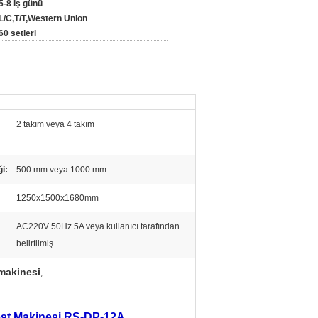
5-8 iş günü
L/C,T/T,Western Union
60 setleri
2 takım veya 4 takım
i:
500 mm veya 1000 mm
1250x1500x1680mm
AC220V 50Hz 5A veya kullanıcı tarafından
belirtilmiş
 makinesi
,
st Makinesi RS-DP-12A