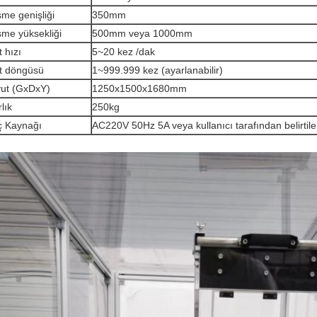
me genişliği
350mm
me yüksekliği
500mm veya 1000mm
t hızı
5~20 kez /dak
t döngüsü
1~999.999 kez (ayarlanabilir)
ut (GxDxY)
1250x1500x1680mm
lık
250kg
 Kaynağı
AC220V 50Hz 5A veya kullanıcı tarafından belirtil