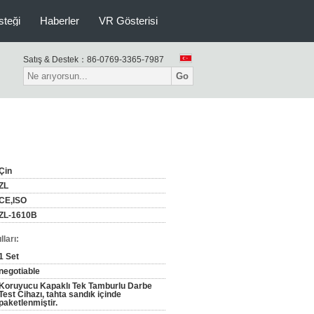
isteği
Haberler
VR Gösterisi
Satış & Destek：
86-0769-3365-7987
Go
Çin
ZL
CE,ISO
ZL-1610B
ları:
1 Set
negotiable
Koruyucu Kapaklı Tek Tamburlu Darbe
Test Cihazı, tahta sandık içinde
paketlenmiştir.