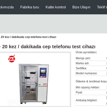
kkımızda
Fabrika turu
Kalite kontrol
Bize Ulaşın
Teklif 
 20 kez / dakikada cep telefonu test cihazı
~ 20 kez / dakikada cep telefonu test cihazı
Ürün ayrıntıları:
Menşe yeri:
Marka adı:
Sertifika:
Model numarası:
Ödeme & teslimat koşul
Min sipariş miktarı:
Fiyat:
Ambalaj bilgileri: