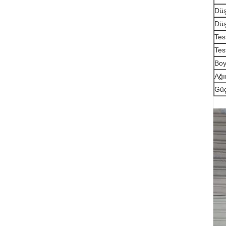
Düş
Düş
Tes
Tes
Boy
Ağır
Güç