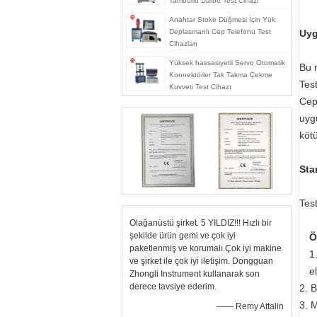
Tamburlu Darbe Test Cihazı
Anahtar Stoke Düğmesi İçin Yük
Deplasmanlı Cep Telefonu Test
Uyg
Cihazları
Yüksek hassasiyetli Servo Otomatik
Bu 
Konnektörler Tak Takma Çekme
Tes
Kuvveti Test Cihazı
Cep 
uyg
köt
Sta
Tes
Olağanüstü şirket. 5 YILDIZ!!! Hızlı bir
şekilde ürün gemi ve çok iyi
Ö
paketlenmiş ve korumalı.Çok iyi makine
1
ve şirket ile çok iyi iletişim. Dongguan
e
Zhongli Instrument kullanarak son
derece tavsiye ederim.
2. 
3. M
—— Remy Attalin