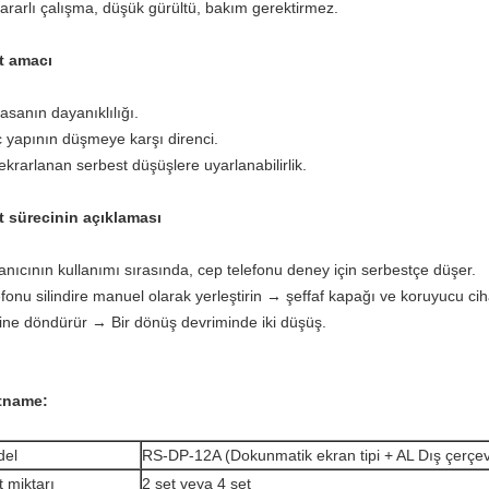
Kararlı çalışma, düşük gürültü, bakım gerektirmez.
t amacı
asanın dayanıklılığı.
ç yapının düşmeye karşı direnci.
ekrarlanan serbest düşüşlere uyarlanabilirlik.
t sürecinin açıklaması
anıcının kullanımı sırasında, cep telefonu deney için serbestçe düşer.
fonu silindire manuel olarak yerleştirin → şeffaf kapağı ve koruyucu ci
sine döndürür → Bir dönüş devriminde iki düşüş.
tname:
del
RS-DP-12A (Dokunmatik ekran tipi + AL Dış çerçe
t miktarı
2 set veya 4 set