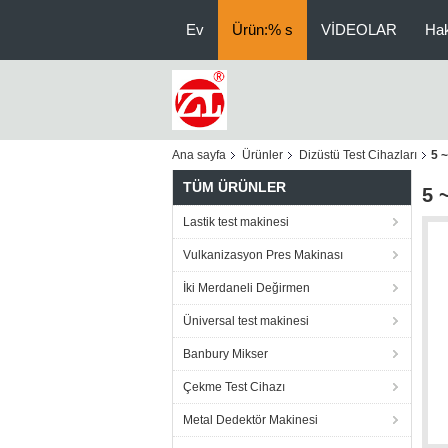
Ev
Ürün:% s
VİDEOLAR
Ha
Ana sayfa
Ürünler
Dizüstü Test Cihazları
5 ~
TÜM ÜRÜNLER
5 
Lastik test makinesi
Vulkanizasyon Pres Makinası
İki Merdaneli Değirmen
Üniversal test makinesi
Banbury Mikser
Çekme Test Cihazı
Metal Dedektör Makinesi