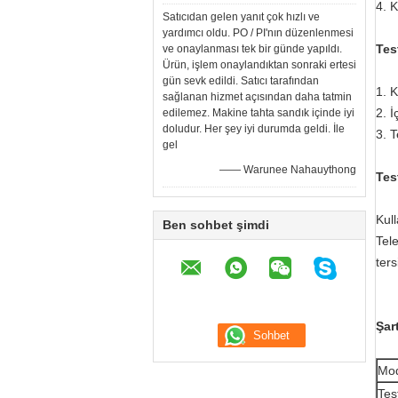
4. 
Satıcıdan gelen yanıt çok hızlı ve
yardımcı oldu. PO / PI'nın düzenlenmesi
T
es
ve onaylanması tek bir günde yapıldı.
Ürün, işlem onaylandıktan sonraki ertesi
gün sevk edildi. Satıcı tarafından
1. K
sağlanan hizmet açısından daha tatmin
2. İ
edilemez. Makine tahta sandık içinde iyi
doludur. Her şey iyi durumda geldi. İle
3. T
gel
—— Warunee Nahauythong
Tes
Kull
Ben sohbet şimdi
Tele
ter
Şar
Mo
Tes