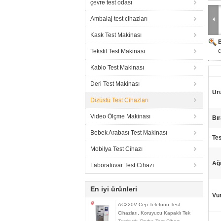
çevre test odası
Ambalaj test cihazları
Kask Test Makinası
c
Tekstil Test Makinası
Kablo Test Makinası
Deri Test Makinası
Ürü
Dizüstü Test Cihazları
Video Ölçme Makinası
Bır
Bebek Arabası Test Makinası
Tes
Mobilya Test Cihazı
Ağı
Laboratuvar Test Cihazı
En iyi ürünleri
Vu
AC220V Cep Telefonu Test
Cihazları, Koruyucu Kapaklı Tek