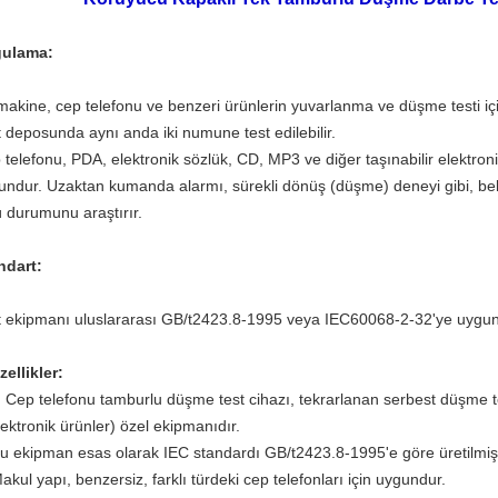
ulama:
makine, cep telefonu ve benzeri ürünlerin yuvarlanma ve düşme testi iç
t deposunda aynı anda iki numune test edilebilir.
telefonu, PDA, elektronik sözlük, CD, MP3 ve diğer taşınabilir elektronik
undur. Uzaktan kumanda alarmı, sürekli dönüş (düşme) deneyi gibi, beli
ü durumunu araştırır.
ndart:
t ekipmanı uluslararası GB/t2423.8-1995 veya IEC60068-2-32'ye uygun
zellikler:
. Cep telefonu tamburlu düşme test cihazı, tekrarlanan serbest düşme tes
lektronik ürünler) özel ekipmanıdır.
Bu ekipman esas olarak IEC standardı GB/t2423.8-1995'e göre üretilmişt
akul yapı, benzersiz, farklı türdeki cep telefonları için uygundur.