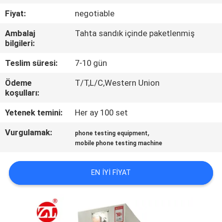
Fiyat:
negotiable
KALITE
Ambalaj
Tahta sandık içinde paketlenmiş
KONTROL
bilgileri:
Teslim süresi:
7-10 gün
BIZE
Ödeme
T/T,L/C,Western Union
ULAŞIN
koşulları:
Yetenek temini:
Her ay 100 set
HABERLER
Vurgulamak:
,
phone testing equipment
mobile phone testing machine
BIR
TEKLIF
EN IYI FIYAT
ISTEĞI
VR