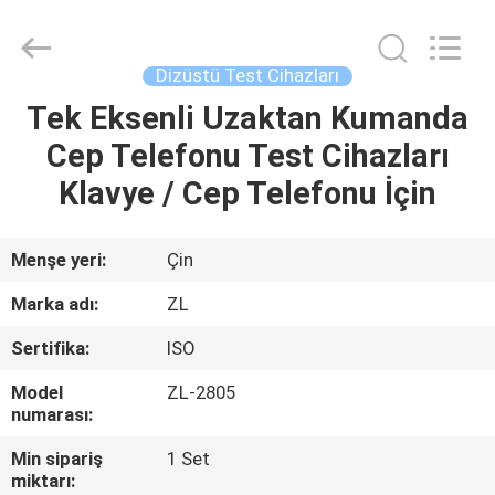
Zhongli
Instrument
Technology
Co.,
Ltd..
Dizüstü Test Cihazları
All
Rights
Tek Eksenli Uzaktan Kumanda
EV
Reserved.
Cep Telefonu Test Cihazları
ÜRÜN:%
Klavye / Cep Telefonu İçin
S
Menşe yeri:
Çin
VİDEOLAR
Marka adı:
ZL
Sertifika:
ISO
HAKKIMIZDA
Model
ZL-2805
numarası:
FABRIKA
Min sipariş
1 Set
TURU
miktarı: