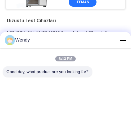
TEMAS
Dizüstü Test Cihazları
USB-IF EIA-364-13 IEC 60512 Cep telefonu USB şarj cihazı
hizmet ömrü Bağlayıcı Soket fişi yerleştirme kuvveti testi
Wendy
Üç Eksen Düğme Ömrü Test Cihazı
8:13 PM
Gelişmiş Programlanabilir Kontrol Cihazları Üç Eksenli Anahtar
Ve Düğme Ömrü Test Cihazı
Good day, what product are you looking for?
Popüler Kategoriler
Tüm
Vulkanizasyon Pres 
Lastik Test Makinesi
Makinası
İki Merdaneli 
Üniversal Test 
Değirmen
Makinesi