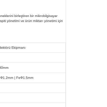
neklerini birleştiren bir mikrobilgisayar
piti yönetimi ve ürün miktarı yönetimi için
dektörü Ekipmanı
230mm
eΦ1.2mm | FeΦ1.5mm