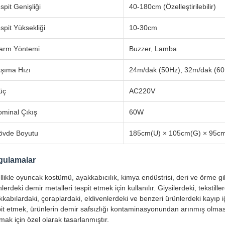
spit Genişliği
40-180cm (Özelleştirilebilir)
spit Yüksekliği
10-30cm
larm Yöntemi
Buzzer, Lamba
şıma Hızı
24m/dak (50Hz), 32m/dak (60
üç
AC220V
minal Çıkış
60W
övde Boyutu
185cm(U) × 105cm(G) × 95cm
gulamalar
llikle oyuncak kostümü, ayakkabıcılık, kimya endüstrisi, deri ve örme gi
lerdeki demir metalleri tespit etmek için kullanılır. Giysilerdeki, tekstill
kabılardaki, çoraplardaki, eldivenlerdeki ve benzeri ürünlerdeki kayıp iğ
pit etmek, ürünlerin demir safsızlığı kontaminasyonundan arınmış olmas
ak için özel olarak tasarlanmıştır.