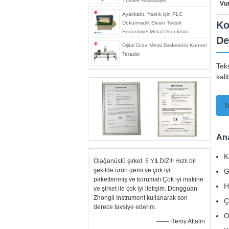
Yüksek Hassasiyet
Vu
Ayakkabı, Yastık için PLC
Ko
Dokunmatik Ekran Tekstil
Endüstriyel Metal Dedektörü
De
Dijital Gıda Metal Dedektörü Kontrol
Terazisi
Teks
kali
T
Ana
K
Olağanüstü şirket. 5 YILDIZ!!! Hızlı bir
şekilde ürün gemi ve çok iyi
G
paketlenmiş ve korumalı.Çok iyi makine
H
ve şirket ile çok iyi iletişim. Dongguan
Zhongli Instrument kullanarak son
Ç
derece tavsiye ederim.
O
—— Remy Attalin