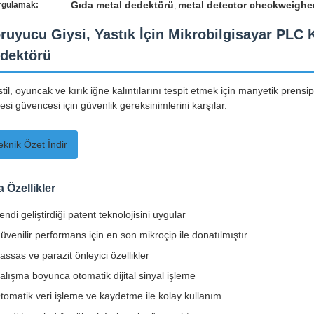
Gıda metal dedektörü
metal detector checkweighe
rgulamak:
,
ruyucu Giysi, Yastık İçin Mikrobilgisayar PLC 
dektörü
til, oyuncak ve kırık iğne kalıntılarını tespit etmek için manyetik prensi
tesi güvencesi için güvenlik gereksinimlerini karşılar.
eknik Özet İndir
 Özellikler
endi geliştirdiği patent teknolojisini uygular
üvenilir performans için en son mikroçip ile donatılmıştır
assas ve parazit önleyici özellikler
alışma boyunca otomatik dijital sinyal işleme
tomatik veri işleme ve kaydetme ile kolay kullanım