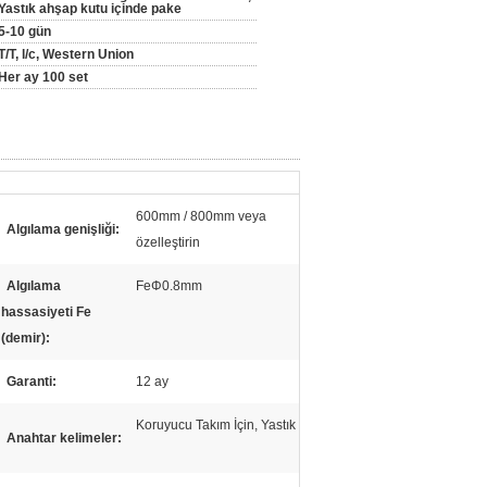
Yastık ahşap kutu içinde pake
5-10 gün
T/T, l/c, Western Union
Her ay 100 set
600mm / 800mm veya
Algılama genişliği:
özelleştirin
Algılama
FeΦ0.8mm
hassasiyeti Fe
(demir):
Garanti:
12 ay
Koruyucu Takım İçin, Yastık
Anahtar kelimeler: