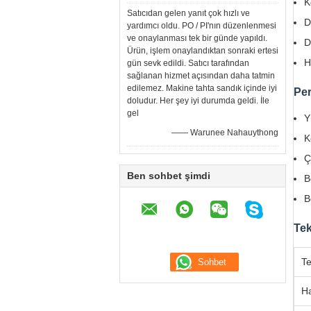
K
Satıcıdan gelen yanıt çok hızlı ve
D
yardımcı oldu. PO / PI'nın düzenlenmesi
ve onaylanması tek bir günde yapıldı.
D
Ürün, işlem onaylandıktan sonraki ertesi
H
gün sevk edildi. Satıcı tarafından
sağlanan hizmet açısından daha tatmin
edilemez. Makine tahta sandık içinde iyi
Per
doludur. Her şey iyi durumda geldi. İle
gel
Y
—— Warunee Nahauythong
K
Ç
Ben sohbet şimdi
B
B
Tek
Te
Ha