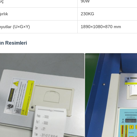
üç
90W
ırlık
230KG
yutlar (U×G×Y)
1890×1080×870 mm
n Resimleri