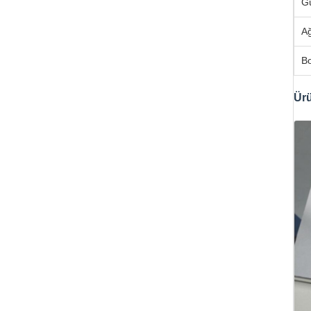
G
Ağ
Bo
Ürü