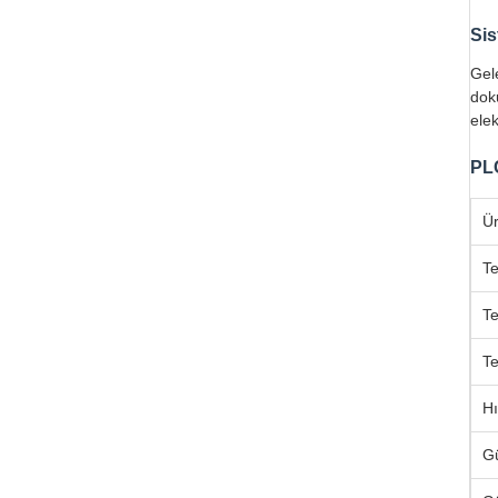
Sis
Gele
doku
elek
PLC
Ür
Te
Te
Te
Hı
G