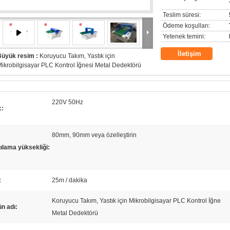
Teslim süresi:
Ödeme koşulları:
Yetenek temini:
İletişim
Büyük resim :
Koruyucu Takım, Yastık için
ikrobilgisayar PLC Kontrol İğnesi Metal Dedektörü
220V 50Hz
ç:
80mm, 90mm veya özelleştirin
ılama yüksekliği:
:
25m / dakika
Koruyucu Takım, Yastık için Mikrobilgisayar PLC Kontrol İğne
n adı:
Metal Dedektörü