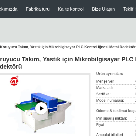
kkımızda
Fabrika turu
Kalite kontrol
Bize Ulaşın
Teklif 
Koruyucu Takım, Yastık için Mikrobilgisayar PLC Kontrol İğnesi Metal Dedektö
ruyucu Takım, Yastık için Mikrobilgisayar PLC 
dektörü
Ürün ayrıntıları:
Menşe yeri:
Marka adı:
Sertifika:
Model numarası:
Ödeme & teslimat koşul
Min sipariş miktarı:
Fiyat:
Ambalaj bilgileri: