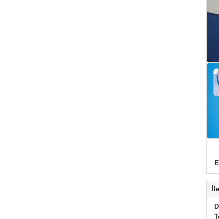
E
İl
D
T