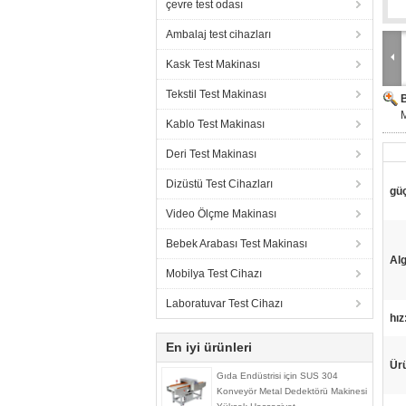
çevre test odası
Ambalaj test cihazları
Kask Test Makinası
Tekstil Test Makinası
M
Kablo Test Makinası
Deri Test Makinası
Dizüstü Test Cihazları
gü
Video Ölçme Makinası
Bebek Arabası Test Makinası
Alg
Mobilya Test Cihazı
Laboratuvar Test Cihazı
hız
En iyi ürünleri
Ürü
Gıda Endüstrisi için SUS 304
Konveyör Metal Dedektörü Makinesi