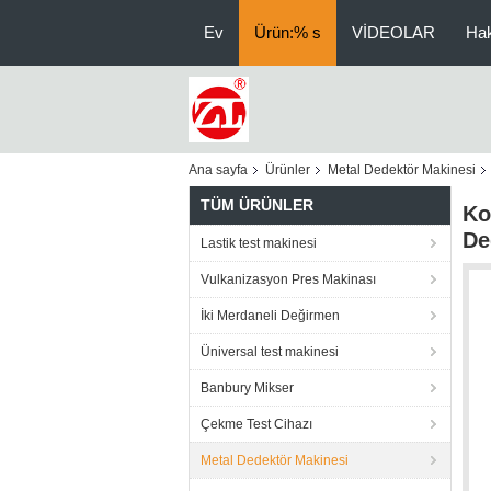
Ev
Ürün:% s
VİDEOLAR
Ha
Ana sayfa
Ürünler
Metal Dedektör Makinesi
TÜM ÜRÜNLER
Ko
De
Lastik test makinesi
Vulkanizasyon Pres Makinası
İki Merdaneli Değirmen
Üniversal test makinesi
Banbury Mikser
Çekme Test Cihazı
Metal Dedektör Makinesi