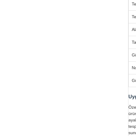
Te
Te
A
Ta
G
No
G
Uy
Öze
ürün
ayak
tes
sunm