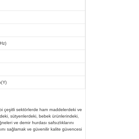
Hz)
(Y)
bi çeşitli sektörlerde ham maddelerdeki ve
erdeki, sütyenlerdeki, bebek ürünlerindeki,
neleri ve demir hurdası safsızlıklarını
ını sağlamak ve güvenilir kalite güvencesi