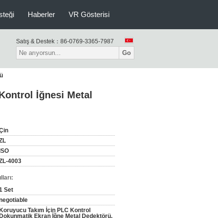
isteği
Haberler
VR Gösterisi
Satış & Destek：
86-0769-3365-7987
Go
rü
Kontrol İğnesi Metal
Çin
ZL
ISO
ZL-4003
ları:
1 Set
negotiable
Koruyucu Takım İçin PLC Kontrol
Dokunmatik Ekran İğne Metal Dedektörü,