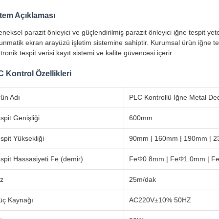
tem Açıklaması
neksel parazit önleyici ve güçlendirilmiş parazit önleyici iğne tespit yete
nmatik ekran arayüzü işletim sistemine sahiptir. Kurumsal ürün iğne tes
tronik tespit verisi kayıt sistemi ve kalite güvencesi içerir.
 Kontrol Özellikleri
ün Adı
PLC Kontrollü İğne Metal De
spit Genişliği
600mm
spit Yüksekliği
90mm | 160mm | 190mm | 
spit Hassasiyeti Fe (demir)
FeΦ0.8mm | FeΦ1.0mm | F
z
25m/dak
üç Kaynağı
AC220V±10% 50HZ