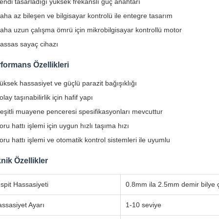
endi tasarladığı yüksek frekanslı güç anahtarı
aha az bileşen ve bilgisayar kontrolü ile entegre tasarım
aha uzun çalışma ömrü için mikrobilgisayar kontrollü motor
assas sayaç cihazı
formans Özellikleri
üksek hassasiyet ve güçlü parazit bağışıklığı
olay taşınabilirlik için hafif yapı
eşitli muayene penceresi spesifikasyonları mevcuttur
oru hattı işlemi için uygun hızlı taşıma hızı
oru hattı işlemi ve otomatik kontrol sistemleri ile uyumlu
nik Özellikler
spit Hassasiyeti
0.8mm ila 2.5mm demir bilye 
ssasiyet Ayarı
1-10 seviye