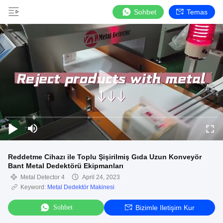
Sohbet
Temas
Reddetme Cihazı ile Toplu Şişirilmiş Gıda Uzun Konveyör
Bant Metal Dedektörü Ekipmanları
Metal Detector 4
April 24, 2023
Keyword:
Metal Dedektör Makinesi
Sohbet
Bizimle Iletişim Kur